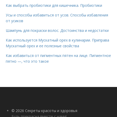
Как выбрать пробиотики для кишечника. Пробиотики
Усы и способы избавиться от усов. Способы избавления
от усиков
Шампунь для покраски волос. Достоинства и недостатки
Как используется Мускатный орех в кулинарии. Приправа
Мускатный орех и ее полезные свойства
Как избавиться от пигментных пятен на лице. Пигментное
пятно —, что это такое
© 2026 Секреты красоты и здоровья
Будь прекрасна вместе с нами!