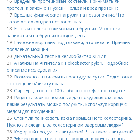
16.
Вредны ли протеиновые коктейли. Принимать ли
протеин и зачем он нужен? Польза и вред протеина
17.
Вредные физические нагрузки на позвоночник. Что
такое остеохондроз позвоночника.
18.
Есть ли польза отжиманий на брусьях. Можно ли
заниматься на брусьях каждый день
19.
Глубокие морщины под глазами, что делать. Причины
появления морщин
20.
Дыхательный тест на хеликобактер ХЕЛИК
21.
Анализы на Антитела к Helicobacter pylori. Подробное
описание исследования
22.
Возможно ли вылечить простуду за сутки. Подготовка
к посещению/визиту врача
23.
Сыр курт, что это. 100 любопытных фактов о курте
24.
Рецепты корицы полезные для похудения с медом.
Какие результаты можно получить, используя корицу с
медом для похудения?
25.
Стоит ли паниковать из-за повышенного холестерина.
Нужно ли следить за холестерином здоровым людям?
26.
Кефирный продукт с лактулозой. Что такое лактулоза?
27.
Эффективное средство от морщин вокруг глаз посл.