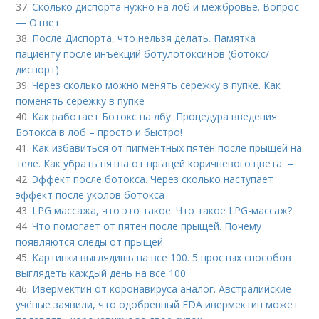
37.
Сколько диспорта нужно на лоб и межбровье. Вопрос
— Ответ
38.
После Диспорта, что нельзя делать. Памятка
пациенту после инъекций ботулотоксинов (ботокс/
диспорт)
39.
Через сколько можно менять сережку в пупке. Как
поменять сережку в пупке
40.
Как работает Ботокс на лбу. Процедура введения
Ботокса в лоб – просто и быстро!
41.
Как избавиться от пигментных пятен после прыщей на
теле. Как убрать пятна от прыщей коричневого цвета –
42.
Эффект после ботокса. Через сколько наступает
эффект после уколов ботокса
43.
LPG массажа, что это такое. Что такое LPG-массаж?
44.
Что помогает от пятен после прыщей. Почему
появляются следы от прыщей
45.
Картинки выглядишь на все 100. 5 простых способов
выглядеть каждый день на все 100
46.
Ивермектин от коронавируса аналог. Австралийские
учёные заявили, что одобренный FDA ивермектин может