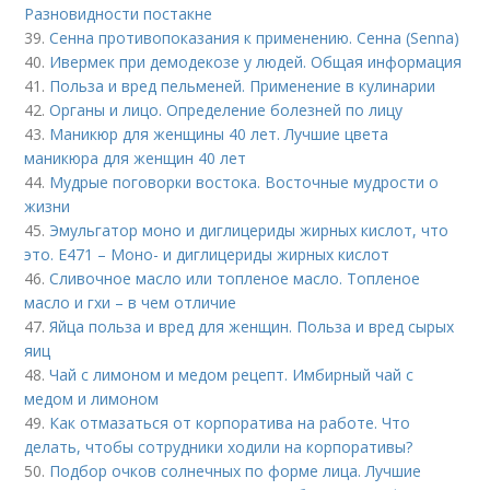
Разновидности постакне
39.
Сенна противопоказания к применению. Сенна (Senna)
40.
Ивермек при демодекозе у людей. Общая информация
41.
Польза и вред пельменей. Применение в кулинарии
42.
Органы и лицо. Определение болезней по лицу
43.
Маникюр для женщины 40 лет. Лучшие цвета
маникюра для женщин 40 лет
44.
Мудрые поговорки востока. Восточные мудрости о
жизни
45.
Эмульгатор моно и диглицериды жирных кислот, что
это. Е471 – Моно- и диглицериды жирных кислот
46.
Сливочное масло или топленое масло. Топленое
масло и гхи – в чем отличие
47.
Яйца польза и вред для женщин. Польза и вред сырых
яиц
48.
Чай с лимоном и медом рецепт. Имбирный чай с
медом и лимоном
49.
Как отмазаться от корпоратива на работе. Что
делать, чтобы сотрудники ходили на корпоративы?
50.
Подбор очков солнечных по форме лица. Лучшие