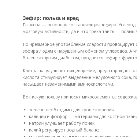
Зефир: польза и вред
Глюкоза — основная составляющая зефира. Углевод
мозговую активность, да и что греха таить — повыш
Но чрезмерное употребление сладости провоцирует 
зефира людям с нарушенным обменом углеводов. А чт
болен сахарным диабетом, продается зефир с фрукто
Клетчатка улучшает пищеварение, предотвращает за
кислота стимулирует выделение желудочного сока, п
насыщает незаменимыми аминокислотами.
Вот какую пользу приносят микроэлементы, содержа
железо необходимо для кроветворения;
кальций и фосфор — материалы для костной ткани
натрий улучшает работу почек;
калий регулирует водный баланс;
магний укрепляет иммунную и нервную системы.