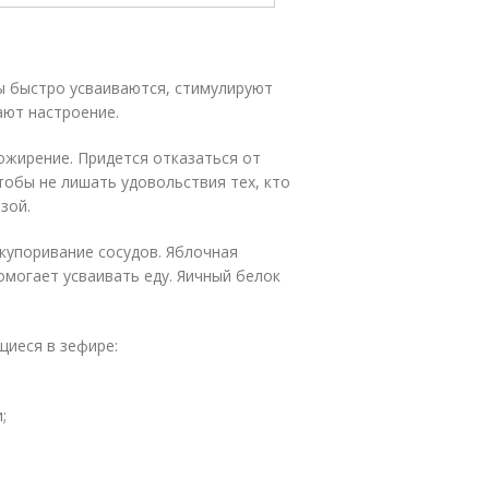
ы быстро усваиваются, стимулируют
ают настроение.
ожирение. Придется отказаться от
обы не лишать удовольствия тех, кто
зой.
купоривание сосудов. Яблочная
омогает усваивать еду. Яичный белок
щиеся в зефире:
;