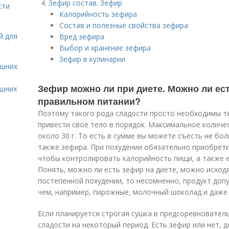
Зефир состав. Зефир
сти
Калорийность зефира
Состав и полезные свойства зефира
й для
Вред зефира
Выбор и хранение зефира
Зефир в кулинарии
ашних
Зефир можно ли при диете. Можно ли ест
ашних
правильном питании?
Поэтому такого рода сладости просто необходимы те
привести свое тело в порядок. Максимальное количес
около 30 г. То есть в сумме вы можете съесть не бол
также зефира. При похудении обязательно приобрети
чтобы контролировать калорийность пищи, а также ее
Понять, можно ли есть зефир на диете, можно исходя
постепенной похудении, то несомненно, продукт допу
чем, например, пирожные, молочный шоколад и даже
Если планируется строгая сушка в предсоревновател
сладости на некоторый период. Есть зефир или нет, 