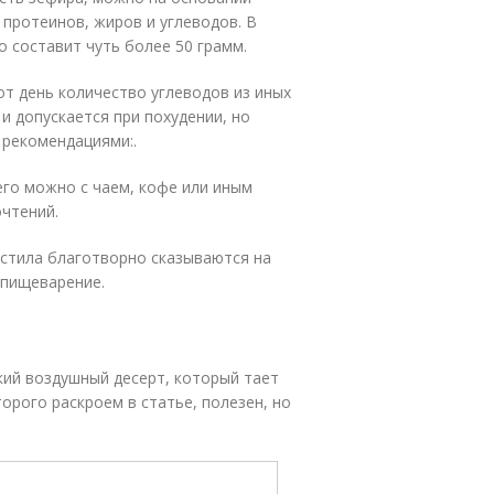
 протеинов, жиров и углеводов. В
о составит чуть более 50 грамм.
от день количество углеводов из иных
и допускается при похудении, но
 рекомендациями:.
его можно с чаем, кофе или иным
очтений.
астила благотворно сказываются на
 пищеварение.
кий воздушный десерт, который тает
торого раскроем в статье, полезен, но