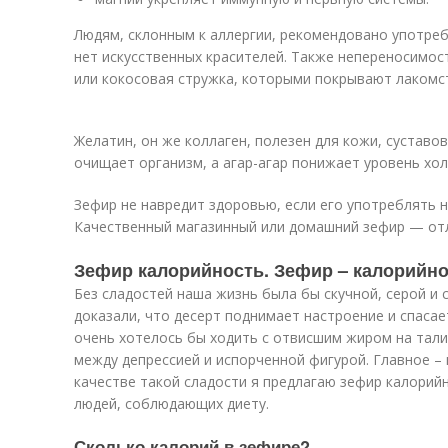
Людям, склонным к аллергии, рекомендовано употреб
нет искусственных красителей. Также непереносимос
или кокосовая стружка, которыми покрывают лакомс
Желатин, он же коллаген, полезен для кожи, суставо
очищает организм, а агар-агар понижает уровень хол
Зефир не навредит здоровью, если его употреблять н
Качественный магазинный или домашний зефир — отл
Зефир калорийность. Зефир – калорийнос
Без сладостей наша жизнь была бы скучной, серой и 
доказали, что десерт поднимает настроение и спасае
очень хотелось бы ходить с отвисшим жиром на тали
между депрессией и испорченной фигурой. Главное – 
качестве такой сладости я предлагаю зефир калорий
людей, соблюдающих диету.
Сколько калорий в зефире?