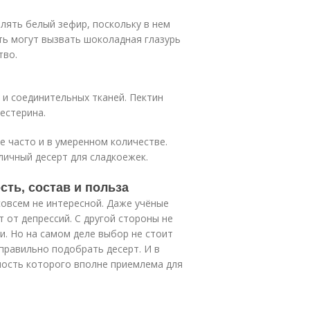
лять белый зефир, поскольку в нем
ть могут вызвать шоколадная глазурь
тво.
в и соединительных тканей. Пектин
естерина.
е часто и в умеренном количестве.
ичный десерт для сладкоежек.
ть, состав и польза
совсем не интересной. Даже учёные
т от депрессий. С другой стороны не
и. Но на самом деле выбор не стоит
правильно подобрать десерт. И в
ность которого вполне приемлема для