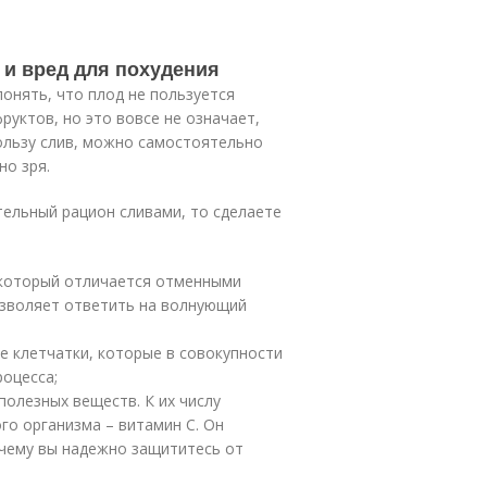
 и вред для похудения
онять, что плод не пользуется
уктов, но это вовсе не означает,
пользу слив, можно самостоятельно
но зря.
тельный рацион сливами, то сделаете
 который отличается отменными
зволяет ответить на волнующий
е клетчатки, которые в совокупности
оцесса;
олезных веществ. К их числу
го организма – витамин С. Он
 чему вы надежно защититесь от