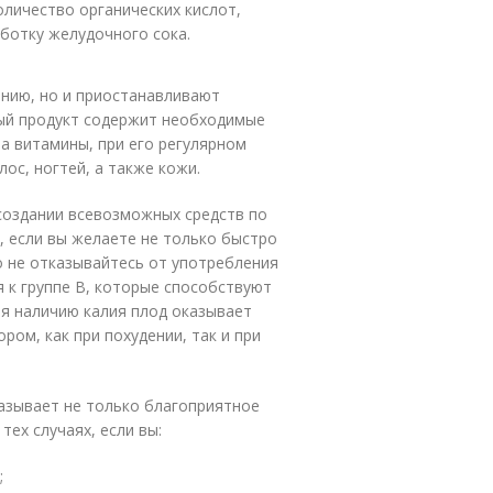
оличество органических кислот,
ботку желудочного сока.
нию, но и приостанавливают
ный продукт содержит необходимые
а витамины, при его регулярном
ос, ногтей, а также кожи.
создании всевозможных средств по
у, если вы желаете не только быстро
о не отказывайтесь от употребления
 к группе В, которые способствуют
ря наличию калия плод оказывает
ом, как при похудении, так и при
казывает не только благоприятное
тех случаях, если вы:
;