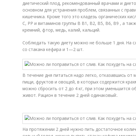
диетический плод, рекомендованный врачами и дието
основном для устранения проблем, связанных с пра
кишечника. Кроме того это кладезь органических кис
С, РР и витаминов группы В В1, В2, В5, В6, В9 , а так
кремний, фтор, медь, калий, кальций.
Соблюдать такую диету можно не больше 1 дня. На 
со стакана кефира и 1—2 шт.
В течение дня питаться надо легко, отказавшись от 
пищи, фруктов и овощей, в которых содержится крахм
можно сбросить от 2 до 4 кг, при этом уменьшится о
живот. Рацион в течение 2 дней одинаковый:.
На протяжении 2 дней нужно пить достаточное колич
сильный голод, можно выпить стакан кефира минима