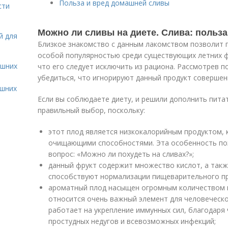
Польза и вред домашней сливы
сти
Можно ли сливы на диете. Слива: польза
й для
Близкое знакомство с данным лакомством позволит п
особой популярностью среди существующих летних фр
ашних
что его следует исключить из рациона. Рассмотрев 
убедиться, что игнорируют данный продукт совершен
ашних
Если вы соблюдаете диету, и решили дополнить пита
правильный выбор, поскольку:
этот плод является низкокалорийным продуктом,
очищающими способностями. Эта особенность по
вопрос: «Можно ли похудеть на сливах?»;
данный фрукт содержит множество кислот, а такж
способствуют нормализации пищеварительного пр
ароматный плод насыщен огромным количеством п
относится очень важный элемент для человеческо
работает на укрепление иммунных сил, благодаря
простудных недугов и всевозможных инфекций;