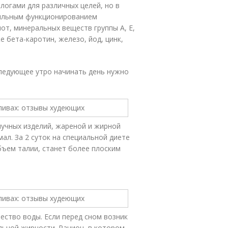
логами для различных целей, но в
вильным функционированием
лот, минеральных веществ группы А, Е,
же бета-каротин, железо, йод, цинк,
следующее утро начинать день нужно
мучных изделий, жареной и жирной
ал. За 2 суток на специальной диете
бъем талии, станет более плоским
ество воды. Если перед сном возник
льной жирности. Рацион, в котором