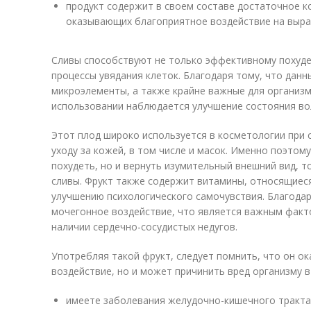
продукт содержит в своем составе достаточное к
оказывающих благоприятное воздействие на выра
Сливы способствуют не только эффективному похуде
процессы увядания клеток. Благодаря тому, что дан
микроэлементы, а также крайне важные для организм
использовании наблюдается улучшение состояния вол
Этот плод широко используется в косметологии при 
уходу за кожей, в том числе и масок. Именно поэтом
похудеть, но и вернуть изумительный внешний вид, т
сливы. Фрукт также содержит витамины, относящиеся
улучшению психологического самочувствия. Благода
мочегонное воздействие, что является важным фактор
наличии сердечно-сосудистых недугов.
Употребляя такой фрукт, следует помнить, что он о
воздействие, но и может причинить вред организму в 
имеете заболевания желудочно-кишечного тракта