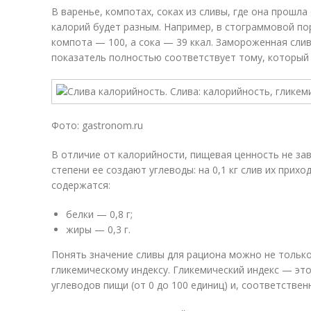
В варенье, компотах, соках из сливы, где она прошл
калорий будет разным. Например, в стограммовой по
компота — 100, а сока — 39 ккал. Замороженная сли
показатель полностью соответствует тому, который 
Фото: gastronom.ru
В отличие от калорийности, пищевая ценность не зав
степени ее создают углеводы: на 0,1 кг слив их приход
содержатся:
белки — 0,8 г;
жиры — 0,3 г.
Понять значение сливы для рациона можно не только
гликемическому индексу. Гликемический индекс — эт
углеводов пищи (от 0 до 100 единиц) и, соответствен