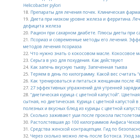
Helicobacter pylori
18.
Препараты для лечения почек. Клиническая фарм
19.
Диета при низком уровне железа и ферритина. Л
дефицита железа
20.
Рацион при сахарном диабете. Плюсы диеты при с
21.
Псориаз и современные методы его лечения. Эфф
методов лечения псориаза
22.
Что нужно знать о кокосовом масле. Кокосовое ма
23.
Серьга в ухо для похудения. Как действуют
24.
Как запечь вкусную тыкву. Запеченная тыква
25.
Теряем в день по килограмму. Какой вес считать 
26.
Как тренироваться и питаться женщинам после 40
27.
27 эффективных упражнений для утренней зарядки.
28.
“диетическая курица с цветной капустой”. Цветная 
сытная, но диетическая. Курица с цветной капустой в
полезных и вкусных блюд из курицы с цветной капусто
29.
Сколько заживают уши после прокола пистолетом.
30.
Растолстевшая до 100 килограммов Анфиса Чехов
31.
Средства женской контрацепции. Гид по безопасн
32.
Через сколько можно лечь после Ботокса. Уход з