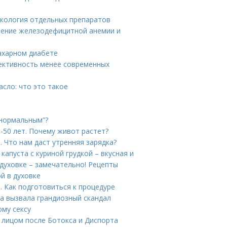
акология отдельных препаратов
ечение железодефицитной анемии и
ахарном диабете
ективность менее современных
сло: что это такое
“нормальным”?
-50 лет. Почему живот растет?
 Что нам даст утренняя зарядка?
капуста с куриной грудкой – вкусная и
 духовке – замечательно! Рецепты
й в духовке
 Как подготовиться к процедуре
а вызвала грандиозный скандал
ому сексу
а лицом после Ботокса и Диспорта