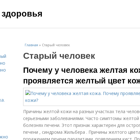
 здоровья
Главная
»
Старый человек
Старый человек
вый
ьно
Почему у человека желтая ко
пно
проявляется желтый цвет ко
а.
Причины желтой кожи на разных участках тела челов
серьезными заболеваниями. Часто симптомы желтой
болезнях печени. Этот признак характерен для острог
печени , синдрома Жильбера . Причины желтого цвет
ужно
поражением печени паразитами, появлением кист. Пр