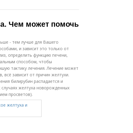
ка. Чем может помочь
ньше - тем лучше для Вашего
собами, и зависит это только от
лиз, определить функцию печени,
иальным способом, чтобы
чшую тактику лечения. Лечение может
, всё зависит от причин желтухи.
чения билирубин распадается и
х случаях желтуха новорожденных
ием просветов).