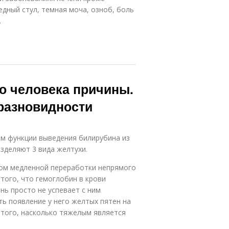
дный стул, темная моча, озноб, боль
.
о человека причины.
разновидности
ем функции выведения билирубина из
азделяют 3 вида желтухи.
ком медленной переработки непрямого
 того, что гемоглобин в крови
нь просто не успевает с ним
ть появление у него желтых пятен на
 того, насколько тяжелым является