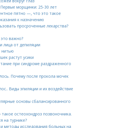
кожей вокруг глаз
 Первые морщинки: 25-30 лет
ентное пятно —, что это такое
показания к назначению
льзовать просроченные лекарства?
 это важно?
и лица от депиляции
г нитью
ушек растут усики
итание при синдроме раздраженного
лось. Почему после прокола мочек
ос.. Виды эпиляции и их воздействие
улярные основы сбалансированного
о такое остеохондроз позвоночника.
я на турнике?
ия и методы исследования больных на