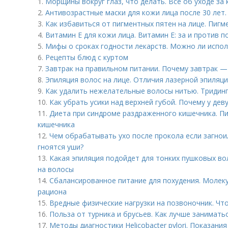
1.
Морщины вокруг глаз, что делать. Все об уходе за 
2.
Антивозрастные маски для кожи лица после 30 лет.
3.
Как избавиться от пигментных пятен на лице. Пигм
4.
Витамин E для кожи лица. Витамин Е: за и против 
5.
Мифы о сроках годности лекарств. Можно ли испо
6.
Рецепты блюд с куртом
7.
Завтрак на правильном питании. Почему завтрак —
8.
Эпиляция волос на лице. Отличия лазерной эпиляци
9.
Как удалить нежелательные волосы нитью. Тридин
10.
Как убрать усики над верхней губой. Почему у дев
11.
Диета при синдроме раздраженного кишечника. П
кишечника
12.
Чем обрабатывать ухо после прокола если загнои
гноятся уши?
13.
Какая эпиляция подойдет для тонких пушковых вол
на волосы
14.
Сбалансированное питание для похудения. Молек
рациона
15.
Вредные физические нагрузки на позвоночник. Чт
16.
Польза от турника и брусьев. Как лучше заниматьс
17.
Методы диагностики Helicobacter pylori. Показан