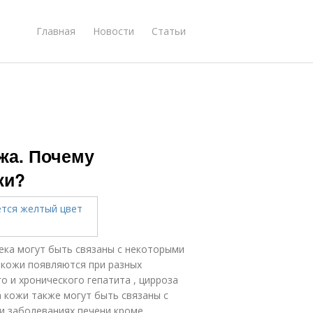
Главная
Новости
Статьи
жа. Почему
жи?
ека могут быть связаны с некоторыми
 кожи появляются при разных
о и хронического гепатита , цирроза
а кожи также могут быть связаны с
и заболеваниях печени кроме