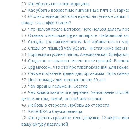
26.
Как убрать кисетные морщины
27.
Как убрать возрастные пигментные пятна. Старчес
28.
Сколько единиц ботокса нужно на гусиные лапки. 
вокруг глаз эффективен?
29.
Что нельзя после Ботокса. Чего нельзя делать по
30.
Отзывы о массаже lpg на аппарате. Небольшой эк
31.
Складка под нижним веком. Как избавиться от мор
32.
Следы от прыщей чем убрать. Чистая кожа раз и н
33.
Коррекция гусиных лапок. Американская блефароп
34.
Средство от красных пятен после прыщей. Разнов
35.
Lpg массаж, что это противопоказания. Для каки
36.
Самые полезные травы для организма. Пять самых
37.
Цвет помады для женщин после 50 лет
38.
Чем вредны пельмени. Состав
39.
Чем зимой заняться в деревне. Уникальные способ
деньги летом, зимой, весной или осенью
40.
Любовь в старости. Любовь до старости
41.
РУБАШКА и блузка разница.
42.
Как сделать красивое тело девушке. 12 эффектив
вашу фигуру идеальной