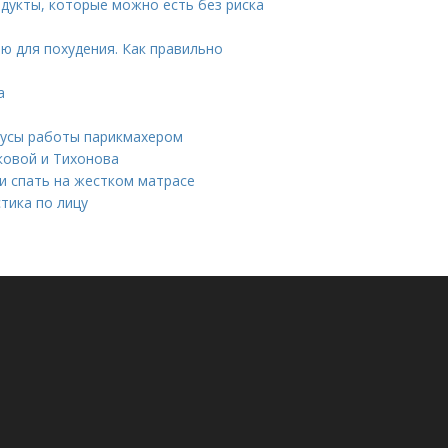
дукты, которые можно есть без риска
ю для похудения. Как правильно
а
нусы работы парикмахером
ковой и Тихонова
ли спать на жестком матрасе
тика по лицу