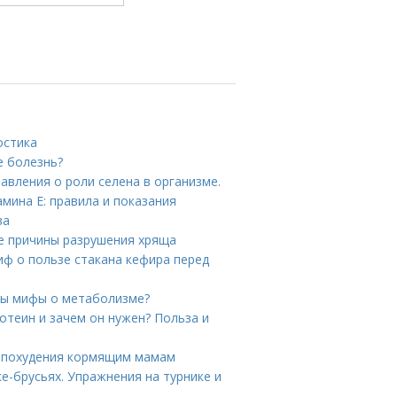
остика
е болезнь?
авления о роли селена в организме.
мина E: правила и показания
ва
ие причины разрушения хряща
иф о пользе стакана кефира перед
ны мифы о метаболизме?
отеин и зачем он нужен? Польза и
я похудения кормящим мамам
ке-брусьях. Упражнения на турнике и