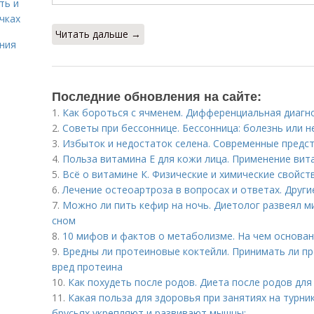
ть и
чках
Читать дальше →
ния
Последние обновления на сайте:
1.
Как бороться с ячменем. Дифференциальная диагн
2.
Советы при бессоннице. Бессонница: болезнь или н
3.
Избыток и недостаток селена. Современные предст
4.
Польза витамина Е для кожи лица. Применение вита
5.
Всё о витамине К. Физические и химические свойст
6.
Лечение остеоартроза в вопросах и ответах. Друг
7.
Можно ли пить кефир на ночь. Диетолог развеял м
сном
8.
10 мифов и фактов о метаболизме. На чем основа
9.
Вредны ли протеиновые коктейли. Принимать ли пр
вред протеина
10.
Как похудеть после родов. Диета после родов дл
11.
Какая польза для здоровья при занятиях на турни
брусьях укрепляют и развивают мышцы: