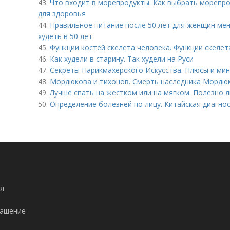
43.
Что входит в морепродукты. Как выбрать морепро
для здоровья
44.
Правильное питание после 50 лет для женщин мен
худеть в 50 лет
45.
Функции костей скелета человека. Функции скелет
46.
Как худели в старину. Так худели на Руси
47.
Секреты Парикмахерского Искусства. Плюсы и ми
48.
Мордюкова и тихонов. Смерть наследника Мордю
49.
Лучше спать на жестком или на мягком. Полезно 
50.
Определение болезней по лицу. Китайская диагнос
я
лашение