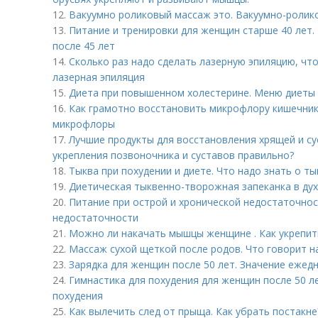
12.
Вакуумно роликовый массаж это. Вакуумно-ролик
13.
Питание и тренировки для женщин старше 40 лет.
после 45 лет
14.
Сколько раз надо сделать лазерную эпиляцию, чт
лазерная эпиляция
15.
Диета при повышенном холестерине. Меню диеты
16.
Как грамотно восстановить микрофлору кишечник
микрофлоры
17.
Лучшие продукты для восстановления хрящей и су
укрепления позвоночника и суставов правильно?
18.
Тыква при похудении и диете. Что надо знать о ты
19.
Диетическая тыквенно-творожная запеканка в ду
20.
Питание при острой и хронической недостаточнос
недостаточности
21.
Можно ли накачать мышцы женщине . Как укрепить
22.
Массаж сухой щеткой после родов. Что говорит н
23.
Зарядка для женщин после 50 лет. Значение ежед
24.
Гимнастика для похудения для женщин после 50 л
похудения
25.
Как вылечить след от прыща. Как убрать постакне