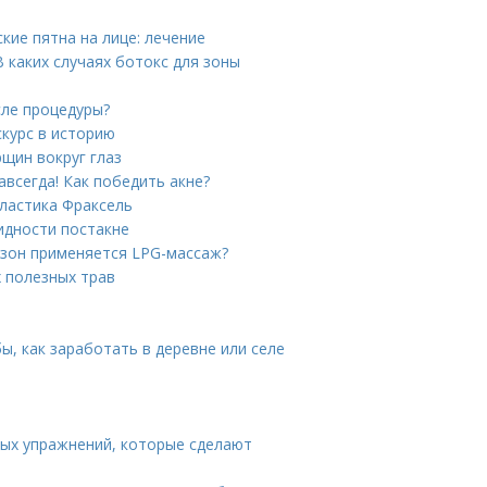
кие пятна на лице: лечение
В каких случаях ботокс для зоны
сле процедуры?
скурс в историю
щин вокруг глаз
авсегда! Как победить акне?
ластика Фраксель
идности постакне
х зон применяется LPG-массаж?
 полезных трав
ы, как заработать в деревне или селе
ных упражнений, которые сделают