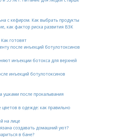
ьна с кефиром. Как выбрать продукты
ие, как фактор риска развития ВЗК
 Как готовят
иенту после инъекций ботулотоксинов
няют инъекции ботокса для верхней
осле инъекций ботулотоксинов
за ушками после прокалывания
 цветов в одежде: как правильно
й на лице
язана создавать домашний уют?
ариться в бане?