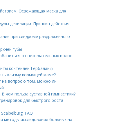
ействием. Освежающая маска для
дуры депиляции. Принцип действия
тание при синдроме раздраженного
ерхней губы
избавиться от нежелательных волос
анты коктейлей Гербалайф
ать клизму кормящей маме?
т на вопрос о том, можно ли
ый:
. В чем польза суставной гимнастики?
тренировок для быстрого роста
Scalpelburg. FAQ
ия и методы исследования больных на