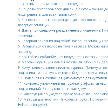
1.
Отзывы о LPG-массаже для похудения.
2.
Рецепты экспресс-масок для лица с освежающим д
лица: рецепты для всех типов кожи
3.
Как восстановить поврежденную кожу после проце
лазерной эпиляции
4.
Диета при синдроме раздраженного кишечника. Пи
кишечника
5.
Лазерная эпиляция над губой. Лазерная эпиляция в
6.
Избавиться от волос на теле навсегда. Можно ли 
навсегда
7.
Коктейли Гербалайф для похудения. Состав и вари
8.
Массаж кормящим мамам можно ли. Можно ли дел
9.
Кому полезно заниматься на турнике. Почему отве
подтягиваться на турнике каждый день, отрицательн
10.
Полезная и безопасная физкультура для суставов.
11.
Комплекс упражнений на турнике. 5 эффективных 
подтягиваний. Это нужно знать каждому
12.
Инструкция по уходу за проколом крыла носа Saint 
13.
Методы диагностики Helicobacter pylori. Показан
Helicobacter pylori