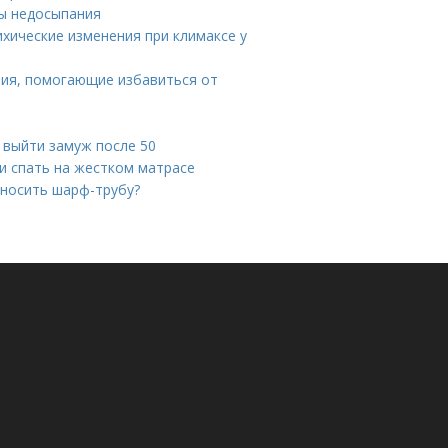
ы недосыпания
ихические изменения при климаксе у
ния, помогающие избавиться от
к выйти замуж после 50
ли спать на жестком матрасе
 носить шарф-трубу?