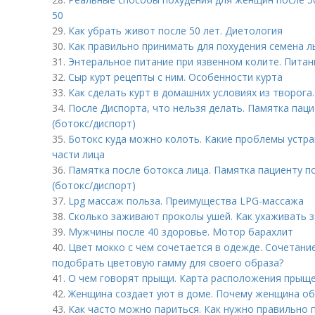
50
29.
Как убрать живот после 50 лет. Диетология
30.
Как правильно принимать для похудения семена л
31.
Энтеральное питание при язвенном колите. Питан
32.
Сыр курт рецепты с ним. Особенности курта
33.
Как сделать курт в домашних условиях из творога.
34.
После Диспорта, что нельзя делать. Памятка пац
(ботокс/диспорт)
35.
Ботокс куда можно колоть. Какие проблемы устра
части лица
36.
Памятка после ботокса лица. Памятка пациенту п
(ботокс/диспорт)
37.
Lpg массаж польза. Преимущества LPG-массажа
38.
Сколько заживают проколы ушей. Как ухаживать 
39.
Мужчины после 40 здоровье. Мотор барахлит
40.
Цвет мокко с чем сочетается в одежде. Сочетание
подобрать цветовую гамму для своего образа?
41.
О чем говорят прыщи. Карта расположения прыще
42.
Женщина создает уют в доме. Почему женщина об
43.
Как часто можно париться. Как нужно правильно п