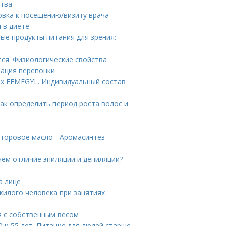
ства
овка к посещению/визиту врача
 в диете
ые продукты питания для зрения:
тся. Физиологические свойства
рация перепонки
ах FEMEGYL. Индивидуальный состав
Как определить период роста волос и
торовое масло - Аромасинтез -
чем отличие эпиляции и депиляции?
а лице
жилого человека при занятиях
я с собственным весом
 и 55 лет. Питание для людей старше