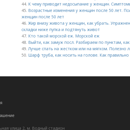
44.
К чему приводит недосыпание у женщин. Симптом
45.
Возрастные изменения у женщин после 50 лет. Пс
женщин после 50 лет
46.
Жир внизу живота у женщин, как убрать. Упражне
складки ниже пупка и подтянуть живот
47.
Кто такой морской еж. Морской еж
48.
Выйти, как замуж посл. Разбираем по пунктам, ка
49.
Лучше спать на жестком или на мягком. Полезно 
50.
Шарф труба, как носить на голове. Как правильно
я
лашение
ьная улица 2, м. Водный стадион