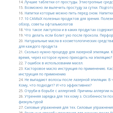
14.
Лучшие таблетки от простуды. Этиотропные сред
15.
Возможно ли вылечить простуду за сутки. Подгот
16.
Напитки которые можно пить перед сном. Напитки
17.
10 САМЫХ полезных продуктов для зрения. Полезн
обзор, советы офтальмологов
18.
Что такое лактулоза и в каких продуктах содержи
19.
Что делать если болит ухо после прокола. Перфо
20.
Натуральные масла в косметологических средств
для каждого продукта
21.
Сколько нужно процедур для лазерной эпиляции. 
время, через которое нужно приходить на эпиляцию?
22.
7 ошибок в использовании масел.
23.
Касторовое масло инструкция по применению. Кас
инструкция по применению
24.
Не выпадают волосы после лазерной эпиляции. В 
Кому, что подходит? И что эффективнее?
25.
Отруби в борьбе с аллергией. Причины аллергии н
26.
Утренняя зарядка для тех кому з. Особенности по
физкультурой
27.
Силовые упражнения для тех. Силовые упражнени
28.
Реальные способы похудения для женщин после 50