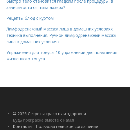
быстро тело становится гладким после процедуры, в
зависимости от типа лазера?
Рецепты блюд с куртом
Лимфодренажный массаж лица в домашних условиях
техника выполнения. Ручной лимфодренажный массаж
лица в домашних условиях
Упражнения для тонуса. 10 упражнений для повышения
жизненного тонуса
© 2026 Секреты красоты и здоровья
Будь прекрасна вместе с нами!
Контакты
Пользовательское соглашение