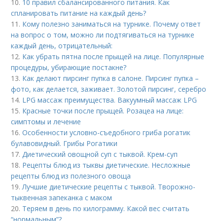
10.
10 правил сбалансированного питания. Как
спланировать питание на каждый день?
11.
Кому полезно заниматься на турнике. Почему ответ
на вопрос о том, можно ли подтягиваться на турнике
каждый день, отрицательный:
12.
Как убрать пятна после прыщей на лице. Популярные
процедуры, убирающие постакне?
13.
Как делают пирсинг пупка в салоне. Пирсинг пупка –
фото, как делается, заживает. Золотой пирсинг, серебро
14.
LPG массаж преимущества. Вакуумный массаж LPG
15.
Красные точки после прыщей. Розацеа на лице:
симптомы и лечение
16.
Особенности условно-съедобного гриба рогатик
булавовидный. Грибы Рогатики
17.
Диетический овощной суп с тыквой. Крем-суп
18.
Рецепты блюд из тыквы диетические. Несложные
рецепты блюд из полезного овоща
19.
Лучшие диетические рецепты с тыквой. Творожно-
тыквенная запеканка с маком
20.
Теряем в день по килограмму. Какой вес считать
“нормальным”?