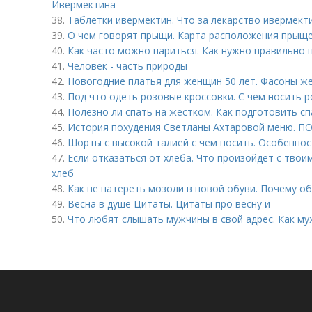
Ивермектина
38.
Таблетки ивермектин. Что за лекарство ивермект
39.
О чем говорят прыщи. Карта расположения прыще
40.
Как часто можно париться. Как нужно правильно п
41.
Человек - часть природы
42.
Новогодние платья для женщин 50 лет. Фасоны же
43.
Под что одеть розовые кроссовки. С чем носить 
44.
Полезно ли спать на жестком. Как подготовить с
45.
История похудения Светланы Ахтаровой меню.
46.
Шорты с высокой талией с чем носить. Особенно
47.
Если отказаться от хлеба. Что произойдет с твои
хлеб
48.
Как не натереть мозоли в новой обуви. Почему о
49.
Весна в душе Цитаты. Цитаты про весну и
50.
Что любят слышать мужчины в свой адрес. Как му