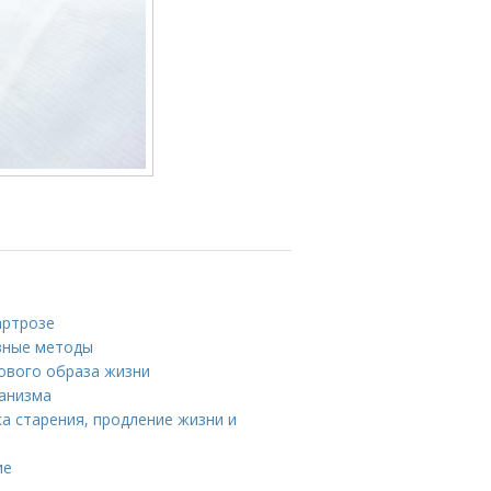
артрозе
зные методы
ового образа жизни
ганизма
а старения, продление жизни и
ие