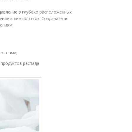
давление в глубоко расположенных
щение и лимфоотток. Создаваемая
нениям:
ествами;
 продуктов распада