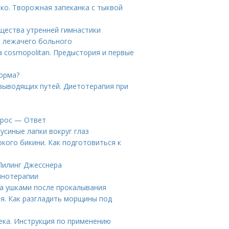
ько. Творожная запеканка с тыквой
щества утренней гимнастики
я лежачего больного
а cosmopolitan. Предыстория и первые
норма?
выводящих путей. Диетотерапия при
т
прос — Ответ
гусиные лапки вокруг глаз
кого бикини. Как подготовиться к
Пилинг Джесснера
инотерапии
за ушками после прокалывания
ия. Как разгладить морщины под
ека. Инструкция по применению