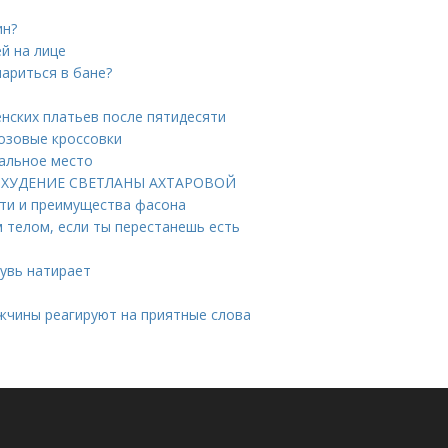
ин?
й на лице
ариться в бане?
нских платьев после пятидесяти
розовые кроссовки
пальное место
 ПОХУДЕНИЕ СВЕТЛАНЫ АХТАРОВОЙ
сти и преимущества фасона
м телом, если ты перестанешь есть
бувь натирает
жчины реагируют на приятные слова