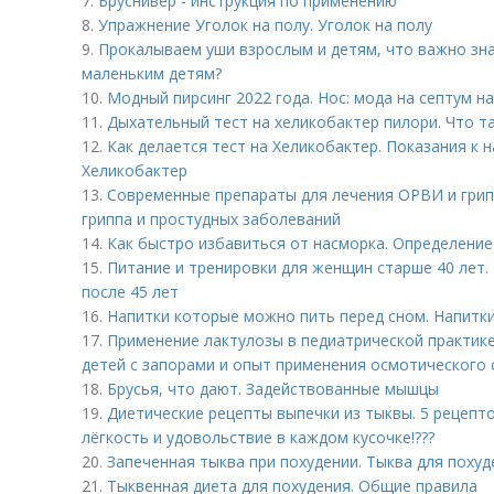
7.
Бруснивер - инструкция по применению
8.
Упражнение Уголок на полу. Уголок на полу
9.
Прокалываем уши взрослым и детям, что важно зна
маленьким детям?
10.
Модный пирсинг 2022 года. Нос: мода на септум 
11.
Дыхательный тест на хеликобактер пилори. Что т
12.
Как делается тест на Хеликобактер. Показания к 
Хеликобактер
13.
Современные препараты для лечения ОРВИ и грип
гриппа и простудных заболеваний
14.
Как быстро избавиться от насморка. Определение
15.
Питание и тренировки для женщин старше 40 лет.
после 45 лет
16.
Напитки которые можно пить перед сном. Напитки
17.
Применение лактулозы в педиатрической практик
детей с запорами и опыт применения осмотического 
18.
Брусья, что дают. Задействованные мышцы
19.
Диетические рецепты выпечки из тыквы. 5 рецепто
лёгкость и удовольствие в каждом кусочке!???
20.
Запеченная тыква при похудении. Тыква для похуд
21.
Тыквенная диета для похудения. Общие правила