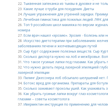
22.
Тыквенная запеканка из тыквы в духовке и не тол
23.
Какие лучше отруби для похудения. Диеты
24.
Лучшие упражнения для утренней зарядки. Преиму
25.
Лечебная гимнастика для пожилых людей. ЛФК дл
26.
Топ 9 российских школ макияжа по версии журнал
номера
27.
Если врач нашел «эрозию». Эрозия - болезнь или 
28.
Искусство диетотерапии при заболеваниях желче
заболеваниях печени и желчевыводящих путей
29.
Сыр Курт содержание полезных веществ. Сыр Кур
30.
Сколько диспорта нужно на лоб и межбровье. Во
31.
Что такое гусиные лапки под глазами. Как убрать 
32.
Что нужно делать перед лазерной эпиляцией глубо
лазерной эпиляции
33.
Пилинг Джесснера лоб обсыпало шелушений нет. 
34.
Ботокс вред для организма. Препараты для ботул
35.
Сколько заживают проколы ушей. Как ухаживать 
36.
Как убрать гусиные лапки вокруг глаз косметолог
глазами – советы косметолога
37.
Ивермектин инструкция по применению для челов