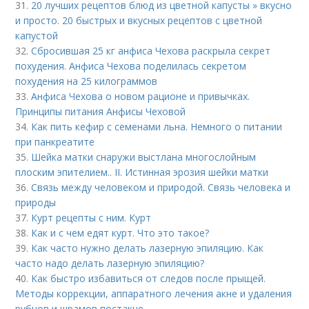
31.
20 лучших рецептов блюд из цветной капусты » вкусно
и просто. 20 быстрых и вкусных рецептов с цветной
капустой
32.
Сбросившая 25 кг анфиса Чехова раскрыла секрет
похудения. Анфиса Чехова поделилась секретом
похудения на 25 килограммов
33.
Анфиса Чехова о новом рационе и привычках.
Принципы питания Анфисы Чеховой
34.
Как пить кефир с семенами льна. Немного о питании
при панкреатите
35.
Шейка матки снаружи выстлана многослойным
плоским эпителием.. II. Истинная эрозия шейки матки
36.
Связь между человеком и природой. Связь человека и
природы
37.
Курт рецепты с ним. Курт
38.
Как и с чем едят курт. Что это такое?
39.
Как часто нужно делать лазерную эпиляцию. Как
часто надо делать лазерную эпиляцию?
40.
Как быстро избавиться от следов после прыщей.
Методы коррекции, аппаратного лечения акне и удаления
рубцов и шрамов постакне