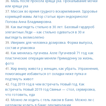
36.
Мазь после прокола хряща уха. Прокалывание мочки
или хряща уха
37.
Массаж во время грудного вскармливания. Здоровье
кормящей мамы. Автор статьи: врач-эндокринолог
Попова Анна Владимировна.
38.
Как выглядеть стильно в 30 лет. Базовый гардероб
элегантных Леди -- как стильно одеваться в 30 и
выглядеть великолепно
39.
Ивермек для человека дозировка. Форма выпуска,
состав и упаковка
40.
Как менялась пугачева. Алле Пугачевой 71 год: как
пластические операции меняли Примадонну за жизнь,
фото
41.
Жир внизу живота у женщин, как убрать. Упражнения,
помогающие избавиться от складки ниже пупка и
подтянуть живот
42.
Год 2019 год в чем встречать Новый год. Как
встречать Новый 2019 год Свиньи — стол, сервировка,
что готовить, еда
43.
Можно ли ходить с гель лаком в баню. Можно ли с
шеллаком ходить в баню: рекомендации