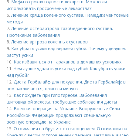
5.
Мифы о сроках годности лекарств. Можно ли
использовать просроченные лекарства?
6.
Лечение хряща коленного сустава. Немедикаментозные
методы
7.
Лечение остеоартроза тазобедренного сустава.
Протекание заболевания
8.
Лечение артроза коленных суставов
9.
Как убрать усики над верхней губой. Почему у девушек
растут усики
10.
Как избавиться от тараканов в домашних условиях
11.
Чем лучше удалить усики над губой. Как убрать усики
над губой?
12.
Диета Гербалайф для похудения. Диета Гербалайф: в
чем заключается, плюсы и минусы
13.
Как похудеть при гипотиреозе. Заболевания
щитовидной железы, требующие соблюдения диеты
14.
Военная операция на Украине. Вооруженные Силы
Российской Федерации продолжают специальную
военную операцию на Украине.
15.
Отжимания на брусьях с отягощением. Отжимания на
брусьях с весом (отягощением): техника, методика, видео