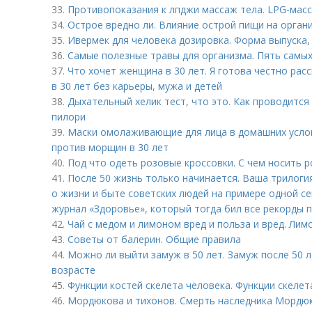
33.
Противопоказания к лпджи массаж тела. LPG-масс
34.
Острое вредно ли. Влияние острой пищи на орган
35.
Ивермек для человека дозировка. Форма выпуска, 
36.
Самые полезные травы для организма. Пять самых
37.
Что хочет женщина в 30 лет. Я готова честно рас
в 30 лет без карьеры, мужа и детей
38.
Дыхательный хелик тест, что это. Как проводится
пилори
39.
Маски омолаживающие для лица в домашних услов
против морщин в 30 лет
40.
Под что одеть розовые кроссовки. С чем носить 
41.
После 50 жизнь только начинается. Ваша трилоги
о жизни и быте советских людей на примере одной с
журнал «Здоровье», который тогда бил все рекорды 
42.
Чай с медом и лимоном вред и польза и вред. Лим
43.
Советы от балерин. Общие правила
44.
Можно ли выйти замуж в 50 лет. Замуж после 50 ле
возрасте
45.
Функции костей скелета человека. Функции скелет
46.
Мордюкова и тихонов. Смерть наследника Мордю