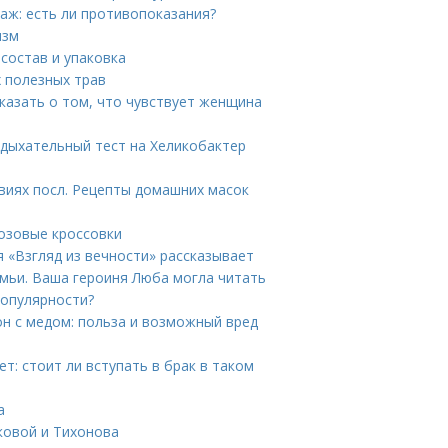
аж: есть ли противопоказания?
изм
состав и упаковка
 полезных трав
сказать о том, что чувствует женщина
 дыхательный тест на Хеликобактер
иях посл. Рецепты домашних масок
розовые кроссовки
я «Взгляд из вечности» рассказывает
емьи. Ваша героиня Люба могла читать
популярности?
он с медом: польза и возможный вред
т: стоит ли вступать в брак в таком
а
ковой и Тихонова