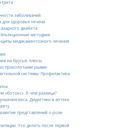
ртрита
енности заболеваний
в для здоровья печени
сахарного диабета
 Инъекционные методики
инципы медикаментозного лечения
ние
ния на брусья: плюсы
вно проколотыми ушами
лительной системы. Профилактика
иппа
и «ботокс». В чем разница?
чшения веса. Диуретики в аптеке:
цевту
Развитие представлений о роли
пиляции. Что делать после первой