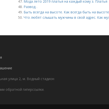
47.
Мода лето 2019 платья на каждый кому з. Платья
48.
Развод .
49.
Быть всегда на высоте. Как всегда быть на высоте
50.
Что любят слышать мужчины в свой адрес. Как му
я
лашение
ьная улица 2, м. Водный стадион
ии обратной гиперссылки.