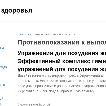
 здоровья
Главная
»
Противопоказания к выполнению
Противопоказания к вып
ица
Упражнения для похудения жи
Эффективный комплекс гимн
года
упражнений для похудения жи
Давайте начнём с тренировки пресса. Упражнений д
очень много. Некоторые полагают, что одни упражне
апы
деле даже привычные и давно знакомые упражнения д
их регулярно и соблюдать правильную технику.
ой
я
Скручивание (фото)