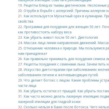
19.
Рецепты блюд из тыквы диетические. Несложные 
20.
Отруби в борьбе с аллергией. Причины аллергии н
21.
Как используется Мускатный орех в кулинарии. П
свойства
22.
Программа для похудения для женщин 50 лет. Поч
как противостоять набору веса
23.
Как убрать живот после 50 лет. Диетология
24.
Массаж лица линии направления движений. Масса
25.
Отношение человека к природе. Мы пользуемся ре
нам принадлежат
26.
Как правильно принимать для похудения семена л
27.
Рецепты похудения с семенами льна. Зачем пить к
28.
Искусство диетотерапии при заболеваниях желче
заболеваниях печени и желчевыводящих путей
29.
Что делает ботокс с лицом. Какие проблемы устр
части лица
30.
Как убрать остатки от прыщей. Как убрать постак
31.
Как часто можно делать лазерную эпиляцию подм
лазерной эпиляции для гладкой кожи
32.
Сколько нельзя в баню после ботокса. Чего нельз