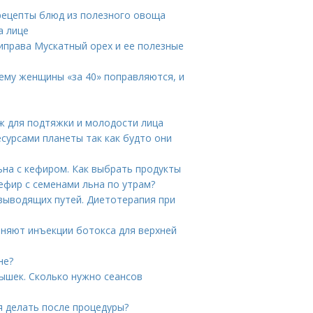
рецепты блюд из полезного овоща
а лице
риправа Мускатный орех и ее полезные
ему женщины «за 40» поправляются, и
ж для подтяжки и молодости лица
сурсами планеты так как будто они
ьна с кефиром. Как выбрать продукты
ефир с семенами льна по утрам?
выводящих путей. Диетотерапия при
аняют инъекции ботокса для верхней
не?
ышек. Сколько нужно сеансов
я делать после процедуры?