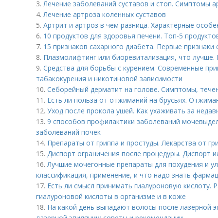
3.
Лечение заболеваний суставов и стоп. Симптомы а
4.
Лечение артроза коленных суставов
5.
Артрит и артроз в чем разница. Характерные особ
6.
10 продуктов для здоровья печени. Топ-5 продукто
7.
15 признаков сахарного диабета. Первые признаки 
8.
Плазмолифтинг или биоревитализация, что лучше.
9.
Средства для борьбы с курением. Современные пр
табакокурения и никотиновой зависимости
10.
Себорейный дерматит на голове. Cимптомы, тече
11.
Есть ли польза от отжиманий на брусьях. Отжима
12.
Уход после прокола ушей. Как ухаживать за неда
13.
9 способов профилактики заболеваний мочевыде
заболеваний почек
14.
Препараты от гриппа и простуды. Лекарства от гр
15.
Диспорт ограничения после процедуры. Диспорт ил
16.
Лучшие мочегонные препараты для похудения и улу
классификация, применение, и что надо знать фарма
17.
Есть ли смысл принимать гиалуроновую кислоту. 
гиалуроновой кислоты в организме и в коже
18.
На какой день выпадают волосы после лазерной э
лазерной эпиляции: советы и рекомендации