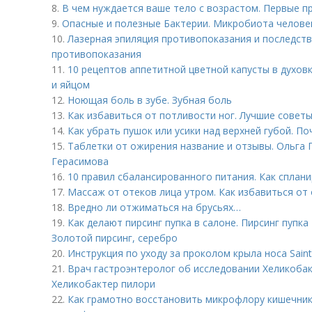
8.
В чем нуждается ваше тело с возрастом. Первые п
9.
Опасные и полезные Бактерии. Микробиота человек
10.
Лазерная эпиляция противопоказания и последстви
противопоказания
11.
10 рецептов аппетитной цветной капусты в духовк
и яйцом
12.
Ноющая боль в зубе. Зубная боль
13.
Как избавиться от потливости ног. Лучшие советы
14.
Как убрать пушок или усики над верхней губой. П
15.
Таблетки от ожирения название и отзывы. Ольга Г
Герасимова
16.
10 правил сбалансированного питания. Как сплан
17.
Массаж от отеков лица утром. Как избавиться от 
18.
Вредно ли отжиматься на брусьях…
19.
Как делают пирсинг пупка в салоне. Пирсинг пупка 
Золотой пирсинг, серебро
20.
Инструкция по уходу за проколом крыла носа Saint 
21.
Врач гастроэнтеролог об исследовании Хеликобак
Хеликобактер пилори
22.
Как грамотно восстановить микрофлору кишечник