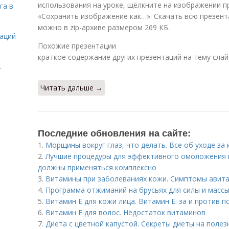
использования на уроке, щёлкните на изображении 
га в
«Сохранить изображение как…». Скачать всю презент
можно в zip-архиве размером 269 КБ.
даций
Похожие презентации
краткое содержание других презентаций на тему сла
.
Читать дальше →
Последние обновления на сайте:
1.
Морщины вокруг глаз, что делать. Все об уходе за 
2.
Лучшие процедуры для эффективного омоложения 
должны применяться комплексно
3.
Витамины при заболеваниях кожи. Симптомы авит
4.
Программа отжиманий на брусьях для силы и массы
5.
Витамин E для кожи лица. Витамин Е: за и против 
6.
Витамин Е для волос. Недостаток витаминов
7.
Диета с цветной капустой. Секреты диеты на поле