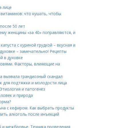
а лице
 витаминов: что кушать, чтобы
 после 50 лет
ему женщины «за 40» поправляются, и
капуста с куриной грудкой – вкусная и
 духовке – замечательно! Рецепты
й в духовке
ровями. Факторы, влияющие на
а вызвала грандиозный скандал
ж для подтяжки и молодости лица
Этиология и патогенез
еловек и природа
норма?
ьна с кефиром. Как выбрать продукты
пить алкоголь после инъекций
б и межбровье. Техника проведения