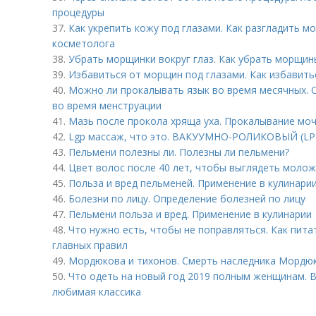
процедуры
37.
Как укрепить кожу под глазами. Как разгладить м
косметолога
38.
Убрать морщинки вокруг глаз. Как убрать морщины
39.
Избавиться от морщин под глазами. Как избавить
40.
Можно ли прокалывать язык во время месячных.
во время менструации
41.
Мазь после прокола хряща уха. Прокалывание моч
42.
Lgp массаж, что это. ВАКУУМНО-РОЛИКОВЫЙ (L
43.
Пельмени полезны ли. Полезны ли пельмени?
44.
Цвет волос после 40 лет, чтобы выглядеть молож
45.
Польза и вред пельменей. Применение в кулинари
46.
Болезни по лицу. Определение болезней по лицу
47.
Пельмени польза и вред. Применение в кулинарии
48.
Что нужно есть, чтобы не поправляться. Как пита
главных правил
49.
Мордюкова и тихонов. Смерть наследника Мордю
50.
Что одеть на новый год 2019 полным женщинам. 
любимая классика