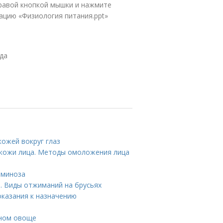
правой кнопкой мышки и нажмите
ацию «Физиология питания.ppt»
йда
кожей вокруг глаз
кожи лица. Методы омоложения лица
аминоза
. Виды отжиманий на брусьях
показания к назначению
зном овоще