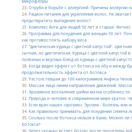
микрофлоры
23.
Отруби в борьбе с аллергией. Причины аллергии н
24.
Рацион питания для укрепления волос. Не хватает
предотвратить выпадение волос?
25.
Комплекс йоги для людей 50 лет и старше. Фитнес
26.
Программа для похудения для женщин 50 лет. Поч
как противостоять набору веса
27.
“диетическая курица с цветной капустой”. Цветная 
сытная, но диетическая. Курица с цветной капустой в
полезных и вкусных блюд из курицы с цветной капусто
28.
Когда виден эффект от ботокса на лбу и между б
продолжительность эффекта от ботокса
29.
Растолстевшая до 100 килограммов Анфиса Чехов
30.
Массаж лица линии направления движений. Масса
31.
Эрозивное воспаление шейки матки особенности. 
32.
Природа и человек в современном мире кратко. Ч
33.
Если врач нашел «эрозию». Эрозия - болезнь или 
34.
Как правильно принимать для похудения семена л
35.
Сколько после ботокса нельзя в баню. Можно ли 
Ботокса?
36.
Через сколько встает ботокс после процедуры ло