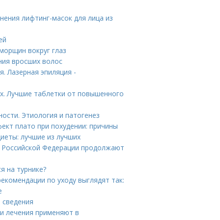
нения лифтинг-масок для лица из
ей
морщин вокруг глаз
ния вросших волос
. Лазерная эпиляция -
х. Лучшие таблетки от повышенного
ности. Этиология и патогенез
ект плато при похудении: причины
иеты: лучшие из лучших
ы Российской Федерации продолжают
я на турнике?
екомендации по уходу выглядят так:
е
е сведения
ки лечения применяют в