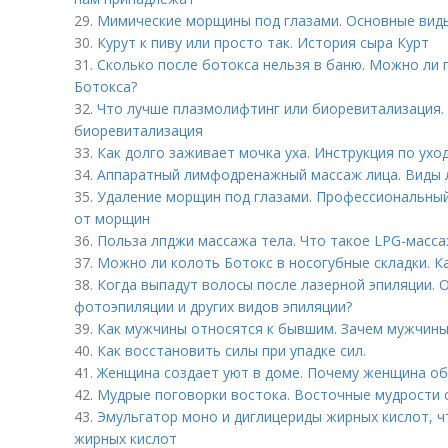
29.
Мимические морщины под глазами. Основные вид
30.
Курут к пиву или просто так. История сыра Курт
31.
Сколько после ботокса нельзя в баню. Можно ли 
Ботокса?
32.
Что лучше плазмолифтинг или биоревитализация.
биоревитализация
33.
Как долго заживает мочка уха. Инструкция по ухо
34.
Аппаратный лимфодренажный массаж лица. Виды
35.
Удаление морщин под глазами. Профессиональный
от морщин
36.
Польза лпджи массажа тела. Что такое LPG-масса
37.
Можно ли колоть Ботокс в носогубные складки. К
38.
Когда выпадут волосы после лазерной эпиляции. 
фотоэпиляции и других видов эпиляции?
39.
Как мужчины относятся к бывшим. Зачем мужчины
40.
Как восстановить силы при упадке сил.
41.
Женщина создает уют в доме. Почему женщина об
42.
Мудрые поговорки востока. Восточные мудрости 
43.
Эмульгатор моно и диглицериды жирных кислот, чт
жирных кислот