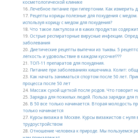
косметологической клинике
16.
Лечебное питание при гипертонии. Как измерить
17.
Рецепты корицы полезные для похудения с медом.
используя корицу с медом для похудения?
18.
Что такое лактулоза и в каких продуктах содержи
19.
Острые респираторные вирусные инфекции. Опред
заболевания
20.
Диетические рецепты выпечки из тыквы. 5 рецепто
лёгкость и удовольствие в каждом кусочке!???
21.
ТОП-11 препаратов для похудения.
22.
Питание при заболеваниях кишечника. Колит: общ
23.
Как начать заниматься спортом после 50 лет. Пр
процесса после 50 лет
24.
Массаж сухой щеткой после родов. Что говорит н
25.
Зарядка для пожилых людей. Польза зарядки для 
26.
В 50 все только начинается. Вторая молодость пр
только начинается
27.
Курсы визажа в Москве. Курсы визажистов с нуля
трудоустройством
28.
Отношение человека к природе. Мы пользуемся ре
нам принадлежат