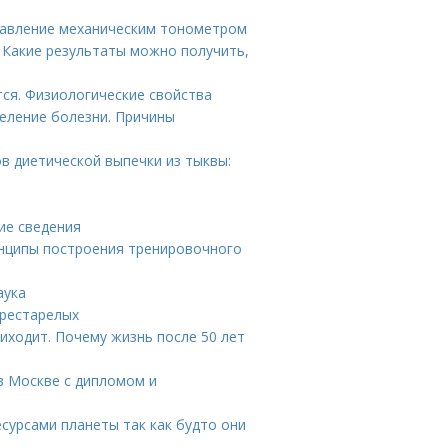
 давление механическим тонометром
 Какие результаты можно получить,
тся. Физиологические свойства
еление болезни. Причины
в диетической выпечки из тыквы:
ие сведения
инципы построения тренировочного
аука
престарелых
иходит. Почему жизнь после 50 лет
 в Москве с дипломом и
сурсами планеты так как будто они