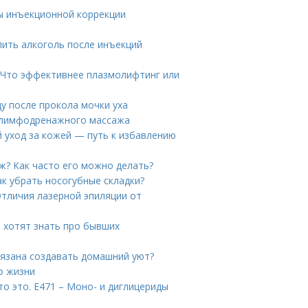
ы инъекционной коррекции
пить алкоголь после инъекций
 Что эффективнее плазмолифтинг или
ду после прокола мочки уха
 лимфодренажного массажа
 уход за кожей — путь к избавлению
ж? Как часто его можно делать?
ак убрать носогубные складки?
Отличия лазерной эпиляции от
 хотят знать про бывших
язана создавать домашний уют?
о жизни
о это. Е471 – Моно- и диглицериды