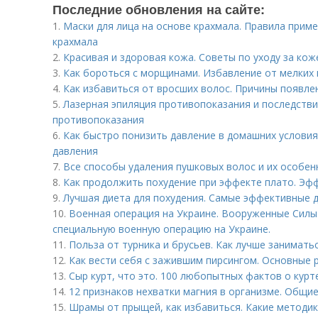
Последние обновления на сайте:
1.
Маски для лица на основе крахмала. Правила приме
крахмала
2.
Красивая и здоровая кожа. Советы по уходу за кож
3.
Как бороться с морщинами. Избавление от мелких 
4.
Как избавиться от вросших волос. Причины появле
5.
Лазерная эпиляция противопоказания и последствия
противопоказания
6.
Как быстро понизить давление в домашних условия
давления
7.
Все способы удаления пушковых волос и их особен
8.
Как продолжить похудение при эффекте плато. Эфф
9.
Лучшая диета для похудения. Самые эффективные д
10.
Военная операция на Украине. Вооруженные Сил
специальную военную операцию на Украине.
11.
Польза от турника и брусьев. Как лучше заниматьс
12.
Как вести себя с зажившим пирсингом. Основные р
13.
Сыр курт, что это. 100 любопытных фактов о курт
14.
12 признаков нехватки магния в организме. Общи
15.
Шрамы от прыщей, как избавиться. Какие методи