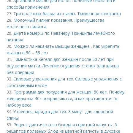
26.
Аргановое масло для волос: полезные свойства и
способы применения
27.
Три полезных блюда из тыквы. Тыквенная запеканка
28.
Молочный пилинг показания. Преимущества
молочного пилинга
29.
Диета номер 3 по Певзнеру. Принципы лечебного
питания
30.
Можно ли накачать мышцы женщине . Как укрепить
мышцы в 50 – 55 лет
31.
Гимнастика Кегеля для женщин после 50 лет при
опущении матки. Лечение опущения стенок влагалища
без операции
32.
Силовые упражнения для тех. Силовые упражнения с
собственным весом
33.
Программа для похудения для женщин 50 лет. Почему
женщины «за 40» поправляются, и как противостоять
набору веса
34.
Утренняя зарядка для тех. 8 минут для здоровой
спины
35.
Рецепт диетического блюда из цветной капусты. 5
рецептов полезных блюд из цветной капусты в духовке