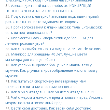
александритом. Кому показана лазерная эпиляция?
34.
Александритовый лазер motus ax. КОНЦЕПЦИЯ
НОВОГО АЛЕКСАНДРИТОВОГО ЛАЗЕРА
35.
Подготовка к лазерной эпиляции подмышек первый
раз. Ответы на часто задаваемые вопросы
36.
Противопоказания к лпджи массаж тела. LPG-массаж:
есть ли противопоказания?
37.
Ивермектин мазь. Ивермектин одобрен FDA для
лечения розовых угрей
38.
Как сногсшибательно выглядеть. APP - Article Actions
39.
Маникюр для женщины 40 лет. Лучшие цвета
маникюра для женщин 40 лет
40.
Как увеличить кровообращение в малом тазу у
мужчин. Как улучшить кровообращение малого таза у
мужчин
41.
Как питаться спортсмену вегетарианцу. Чем
отличается питание спортсменов-веганов
42.
Как в 50 выглядеть н. Как 50 лет выглядеть на 35
43.
Чай с медом и лимоном вред и польза и вред. Лимон с
медом: польза и возможный вред
44.
Вести себя достойно. Как вести себя достойно