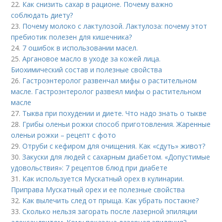
22.
Как снизить сахар в рационе. Почему важно
соблюдать диету?
23.
Почему молоко с лактулозой. Лактулоза: почему этот
пребиотик полезен для кишечника?
24.
7 ошибок в использовании масел.
25.
Аргановое масло в уходе за кожей лица.
Биохимический состав и полезные свойства
26.
Гастроэнтеролог развенчал мифы о растительном
масле. Гастроэнтеролог развеял мифы о растительном
масле
27.
Тыква при похудении и диете. Что надо знать о тыкве
28.
Грибы оленьи рожки способ приготовления. Жаренные
оленьи рожки – рецепт с фото
29.
Отруби с кефиром для очищения. Как «сдуть» живот?
30.
Закуски для людей с сахарным диабетом. «Допустимые
удовольствия»: 7 рецептов блюд при диабете
31.
Как используется Мускатный орех в кулинарии.
Приправа Мускатный орех и ее полезные свойства
32.
Как вылечить след от прыща. Как убрать постакне?
33.
Сколько нельзя загорать после лазерной эпиляции