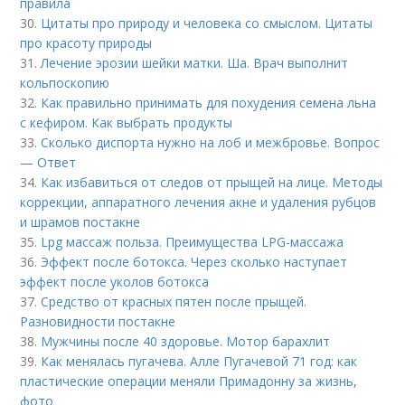
правила
30.
Цитаты про природу и человека со смыслом. Цитаты
про красоту природы
31.
Лечение эрозии шейки матки. Ша. Врач выполнит
кольпоскопию
32.
Как правильно принимать для похудения семена льна
с кефиром. Как выбрать продукты
33.
Сколько диспорта нужно на лоб и межбровье. Вопрос
— Ответ
34.
Как избавиться от следов от прыщей на лице. Методы
коррекции, аппаратного лечения акне и удаления рубцов
и шрамов постакне
35.
Lpg массаж польза. Преимущества LPG-массажа
36.
Эффект после ботокса. Через сколько наступает
эффект после уколов ботокса
37.
Средство от красных пятен после прыщей.
Разновидности постакне
38.
Мужчины после 40 здоровье. Мотор барахлит
39.
Как менялась пугачева. Алле Пугачевой 71 год: как
пластические операции меняли Примадонну за жизнь,
фото