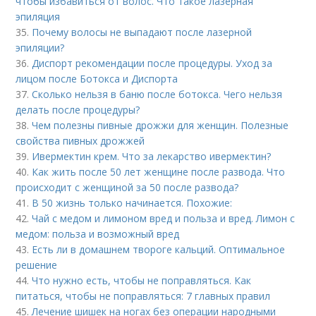
чтобы избавиться от волос. Что такое лазерная
эпиляция
35.
Почему волосы не выпадают после лазерной
эпиляции?
36.
Диспорт рекомендации после процедуры. Уход за
лицом после Ботокса и Диспорта
37.
Сколько нельзя в баню после ботокса. Чего нельзя
делать после процедуры?
38.
Чем полезны пивные дрожжи для женщин. Полезные
свойства пивных дрожжей
39.
Ивермектин крем. Что за лекарство ивермектин?
40.
Как жить после 50 лет женщине после развода. Что
происходит с женщиной за 50 после развода?
41.
В 50 жизнь только начинается. Похожие:
42.
Чай с медом и лимоном вред и польза и вред. Лимон с
медом: польза и возможный вред
43.
Есть ли в домашнем твороге кальций. Оптимальное
решение
44.
Что нужно есть, чтобы не поправляться. Как
питаться, чтобы не поправляться: 7 главных правил
45.
Лечение шишек на ногах без операции народными