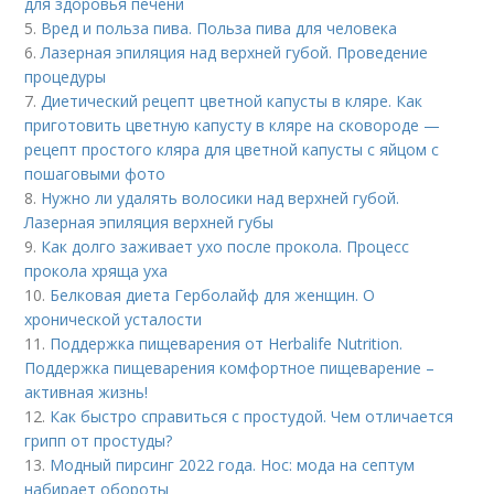
для здоровья печени
5.
Вред и польза пива. Польза пива для человека
6.
Лазерная эпиляция над верхней губой. Проведение
процедуры
7.
Диетический рецепт цветной капусты в кляре. Как
приготовить цветную капусту в кляре на сковороде —
рецепт простого кляра для цветной капусты с яйцом с
пошаговыми фото
8.
Нужно ли удалять волосики над верхней губой.
Лазерная эпиляция верхней губы
9.
Как долго заживает ухо после прокола. Процесс
прокола хряща уха
10.
Белковая диета Герболайф для женщин. О
хронической усталости
11.
Поддержка пищеварения от Herbalife Nutrition.
Поддержка пищеварения комфортное пищеварение –
активная жизнь!
12.
Как быстро справиться с простудой. Чем отличается
грипп от простуды?
13.
Модный пирсинг 2022 года. Нос: мода на септум
набирает обороты