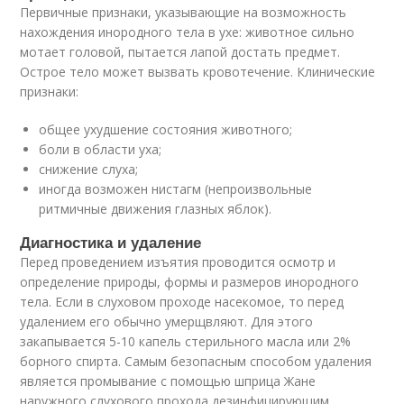
Первичные признаки, указывающие на возможность
нахождения инородного тела в ухе: животное сильно
мотает головой, пытается лапой достать предмет.
Острое тело может вызвать кровотечение. Клинические
признаки:
общее ухудшение состояния животного;
боли в области уха;
снижение слуха;
иногда возможен нистагм (непроизвольные
ритмичные движения глазных яблок).
Диагностика и удаление
Перед проведением изъятия проводится осмотр и
определение природы, формы и размеров инородного
тела. Если в слуховом проходе насекомое, то перед
удалением его обычно умерщвляют. Для этого
закапывается 5-10 капель стерильного масла или 2%
борного спирта. Самым безопасным способом удаления
является промывание с помощью шприца Жане
наружного слухового прохода дезинфицирующим