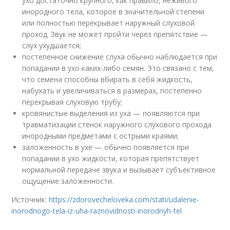
ухо достаточно крупного, как правило, неживого
инородного тела, которое в значительной степени
или полностью перекрывает наружный слуховой
проход. Звук не может пройти через препятствие —
слух ухудшается;
постепенное снижение слуха обычно наблюдается при
попадании в ухо каких-либо семян. Это связано с тем,
что семена способны вбирать в себя жидкость,
набухать и увеличиваться в размерах, постепенно
перекрывая слуховую трубу;
кровянистые выделения из уха — появляются при
травматизации стенок наружного слухового прохода
инородными предметами с острыми краями;
заложенность в ухе — обычно появляется при
попадании в ухо жидкости, которая препятствует
нормальной передаче звука и вызывает субъективное
ощущение заложенности.
Источник:
https://zdorovecheloveka.com/stati/udalenie-
inorodnogo-tela-iz-uha-raznovidnosti-inorodnyh-tel