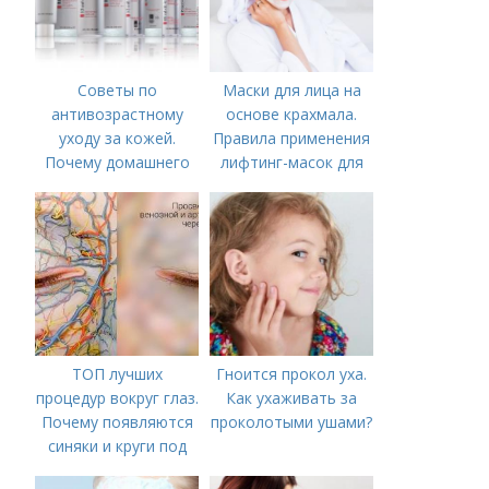
Советы по
Маски для лица на
антивозрастному
основе крахмала.
уходу за кожей.
Правила применения
Почему домашнего
лифтинг-масок для
ухода недостаточно
лица из крахмала
ТОП лучших
Гноится прокол уха.
процедур вокруг глаз.
Как ухаживать за
Почему появляются
проколотыми ушами?
синяки и круги под
глазами?