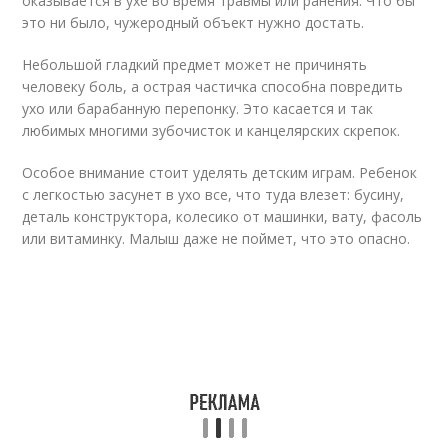
оказывается в ухе во время травмы или ранения. Что бы
это ни было, чужеродный объект нужно достать.
Небольшой гладкий предмет может не причинять
человеку боль, а острая частичка способна повредить
ухо или барабанную перепонку. Это касается и так
любимых многими зубочисток и канцелярских скрепок.
Особое внимание стоит уделять детским играм. Ребенок
с легкостью засунет в ухо все, что туда влезет: бусину,
деталь конструктора, колесико от машинки, вату, фасоль
или витаминку. Малыш даже не поймет, что это опасно.