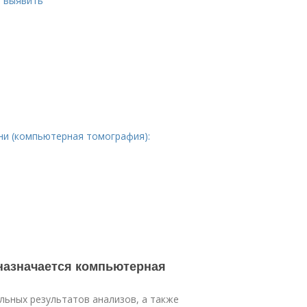
я выявить
ени (компьютерная томография):
х назначается компьютерная
льных результатов анализов, а также