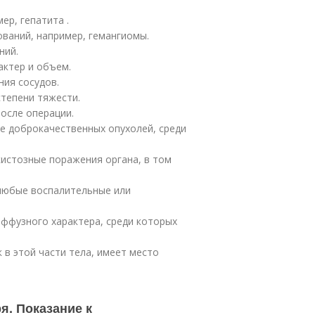
ер, гепатита .
ваний, например, гемангиомы.
ний.
актер и объем.
ния сосудов.
степени тяжести.
осле операции.
ие доброкачественных опухолей, среди
истозные поражения органа, в том
 любые воспалительные или
иффузного характера, среди которых
 в этой части тела, имеет место
я. Показание к