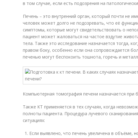
в том случае, если есть подозрения на патологически
Печень – это внутренний орган, который почти не им
человек может долго не подозревать, что её функци
симптомы, которые могут свидетельствовать о непол
пациент может жаловаться на частое вздутие живота
тела. Также это исследование назначается тогда, ко
правом боку, особенно если она сопровождается бо
печенью могут беспокоить тошнота, горечь и металли
Компьютерная томография печени назначается при б
Также КТ применяется в тех случаях, когда невозмо
полноты пациента. Процедура лучевого сканирования
ситуациях:
Если выявлено, что печень увеличена в объёме, н