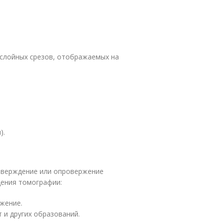
ослойных срезов, отображаемых на
).
тверждение или опровержение
дения томографии:
жение.
 и других образований.