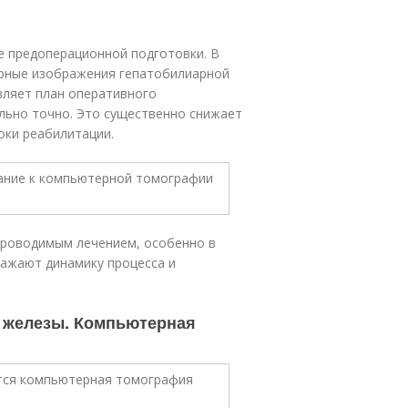
е предоперационной подготовки. В
ерные изображения гепатобилиарной
вляет план оперативного
льно точно. Это существенно снижает
оки реабилитации.
 проводимым лечением, особенно в
ражают динамику процесса и
й железы. Компьютерная