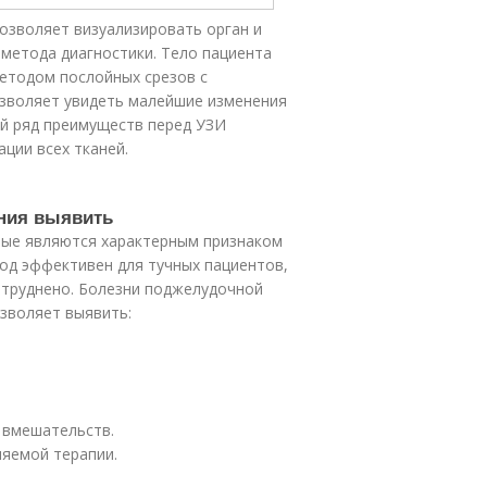
зволяет визуализировать орган и
 метода диагностики. Тело пациента
методом послойных срезов с
озволяет увидеть малейшие изменения
ый ряд преимуществ перед УЗИ
ации всех тканей.
ания выявить
рые являются характерным признаком
тод эффективен для тучных пациентов,
атруднено. Болезни поджелудочной
зволяет выявить:
 вмешательств.
яемой терапии.