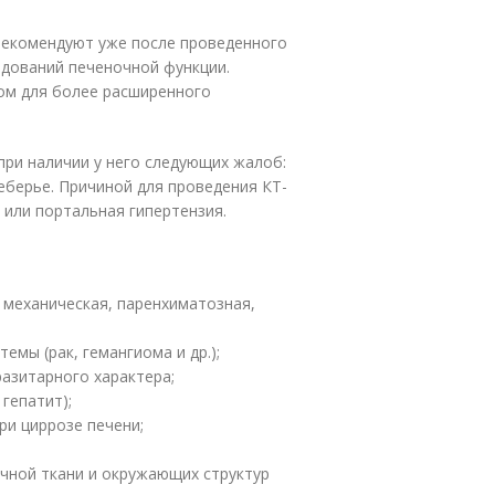
екомендуют уже после проведенного
дований печеночной функции.
ом для более расширенного
при наличии у него следующих жалоб:
еберье. Причиной для проведения КТ-
 или портальная гипертензия.
: механическая, паренхиматозная,
мы (рак, гемангиома и др.);
разитарного характера;
гепатит);
ри циррозе печени;
чной ткани и окружающих структур