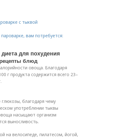
ароварке с тыквой
 пароварке, вам потребуется:
 диета для похудения
 рецепты блюд
 калорийности овоща. Благодаря
100 г продукта содержится всего 23–
.
 глюкозы, благодаря чему
ическом употреблении тыквы
 овоща насыщают организм
тся выносливость.
ой на велосипеде, пилатесом, йогой,