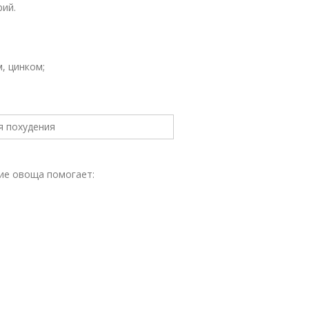
рий.
, цинком;
ие овоща помогает: