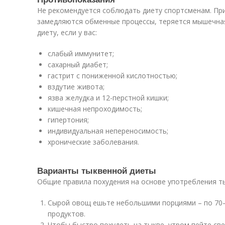
Не рекомендуется соблюдать диету спортсменам. При
замедляются обменные процессы, теряется мышечная 
диету, если у вас:
слабый иммунитет;
сахарный диабет;
гастрит с пониженной кислотностью;
вздутие живота;
язва желудка и 12-перстной кишки;
кишечная непроходимость;
гипертония;
индивидуальная непереносимость;
хронические заболевания.
Варианты тыквенной диеты
Общие правила похудения на основе употребления т
Сырой овощ ешьте небольшими порциями – по 70–8
продуктов.
Чтобы быстро похудеть на тыкве, утром пейте с