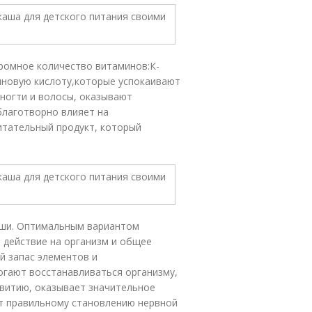
громное количество витаминов:К-
иновую кислоту,которые успокаивают
ногти и волосы, оказывают
благотворно влияет на
итательный продукт, который
аши. Оптимальным вариантом
 действие на организм и общее
й запас элементов и
огают восстанавливаться организму,
звитию, оказывает значительное
т правильному становлению нервной