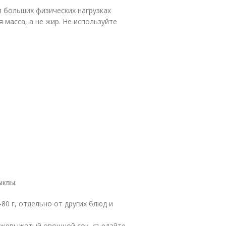
 больших физических нагрузках
масса, а не жир. Не используйте
ыквы:
0 г, отдельно от других блюд и
вежевыжатый овощной сок, съедайте