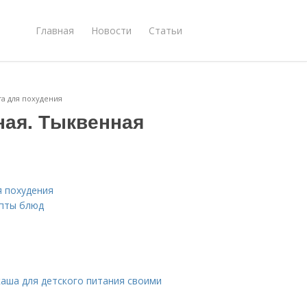
Главная
Новости
Статьи
а для похудения
ная. Тыквенная
я похудения
епты блюд
 каша для детского питания своими