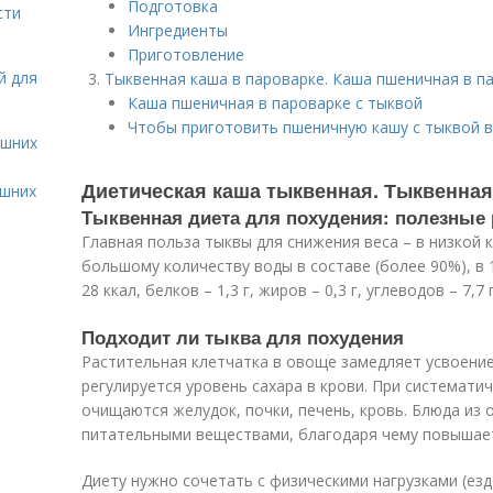
Подготовка
сти
Ингредиенты
Приготовление
й для
Тыквенная каша в пароварке. Каша пшеничная в п
Каша пшеничная в пароварке с тыквой
Чтобы приготовить пшеничную кашу с тыквой в
ашних
Диетическая каша тыквенная. Тыквенная
ашних
Тыквенная диета для похудения: полезные
Главная польза тыквы для снижения веса – в низкой
большому количеству воды в составе (более 90%), в 
28 ккал, белков – 1,3 г, жиров – 0,3 г, углеводов – 7,7 г
Подходит ли тыква для похудения
Растительная клетчатка в овоще замедляет усвоение
регулируется уровень сахара в крови. При системат
очищаются желудок, почки, печень, кровь. Блюда из
питательными веществами, благодаря чему повышае
Диету нужно сочетать с физическими нагрузками (езд