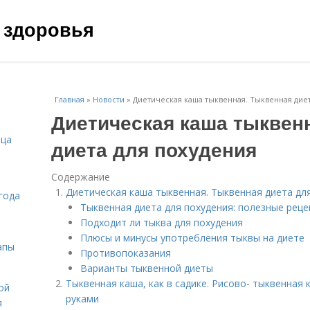
 здоровья
Главная
»
Новости
»
Диетическая каша тыквенная. Тыквенная диет
Диетическая каша тыквен
ица
диета для похудения
Содержание
Диетическая каша тыквенная. Тыквенная диета дл
года
Тыквенная диета для похудения: полезные рец
Подходит ли тыква для похудения
Плюсы и минусы употребления тыквы на диете
апы
Противопоказания
Варианты тыквенной диеты
Тыквенная каша, как в садике. Рисово- тыквенная
ой
руками
я