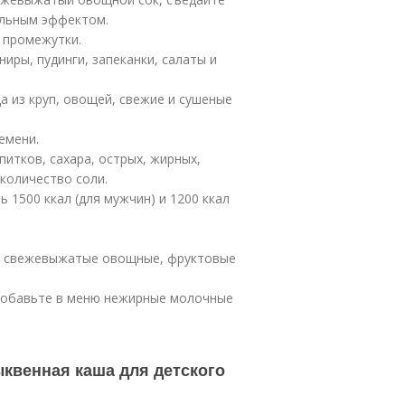
ельным эффектом.
 промежутки.
иры, пудинги, запеканки, салаты и
а из круп, овощей, свежие и сушеные
емени.
питков, сахара, острых, жирных,
количество соли.
1500 ккал (для мужчин) и 1200 ккал
и, свежевыжатые овощные, фруктовые
 добавьте в меню нежирные молочные
ыквенная каша для детского