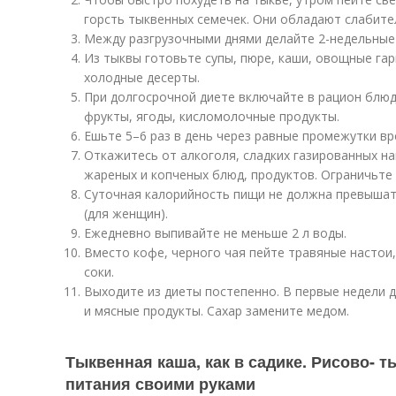
горсть тыквенных семечек. Они обладают слабит
Между разгрузочными днями делайте 2-недельные
Из тыквы готовьте супы, пюре, каши, овощные гарн
холодные десерты.
При долгосрочной диете включайте в рацион блюд
фрукты, ягоды, кисломолочные продукты.
Ешьте 5–6 раз в день через равные промежутки вр
Откажитесь от алкоголя, сладких газированных на
жареных и копченых блюд, продуктов. Ограничьте 
Суточная калорийность пищи не должна превышать 
(для женщин).
Ежедневно выпивайте не меньше 2 л воды.
Вместо кофе, черного чая пейте травяные насто
соки.
Выходите из диеты постепенно. В первые недели
и мясные продукты. Сахар замените медом.
Тыквенная каша, как в садике. Рисово- т
питания своими руками