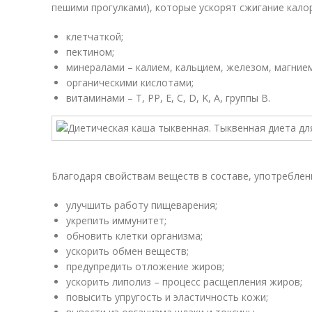
пешими прогулками), которые ускорят сжигание кало
клетчаткой;
пектином;
минералами – калием, кальцием, железом, магнием
органическими кислотами;
витаминами – T, PP, E, C, D, K, A, группы B.
Благодаря свойствам веществ в составе, употреблен
улучшить работу пищеварения;
укрепить иммунитет;
обновить клетки организма;
ускорить обмен веществ;
предупредить отложение жиров;
ускорить липолиз – процесс расщепления жиров;
повысить упругость и эластичность кожи;