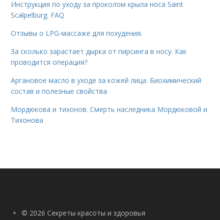
Инструкция по уходу за проколом крыла носа Saint
Scalpelburg. FAQ
Отзывы о LPG-массаже для похудения.
За сколько зарастает дырка от пирсинга в носу. Как
проводится операция?
Аргановое масло в уходе за кожей лица. Биохимический
состав и полезные свойства
Мордюкова и тихонов. Смерть наследника Мордюковой и
Тихонова
© 2026 Секреты красоты и здоровья