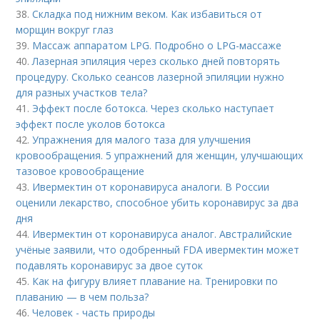
38.
Складка под нижним веком. Как избавиться от
морщин вокруг глаз
39.
Массаж аппаратом LPG. Подробно о LPG-массаже
40.
Лазерная эпиляция через сколько дней повторять
процедуру. Сколько сеансов лазерной эпиляции нужно
для разных участков тела?
41.
Эффект после ботокса. Через сколько наступает
эффект после уколов ботокса
42.
Упражнения для малого таза для улучшения
кровообращения. 5 упражнений для женщин, улучшающих
тазовое кровообращение
43.
Ивермектин от коронавируса аналоги. В России
оценили лекарство, способное убить коронавирус за два
дня
44.
Ивермектин от коронавируса аналог. Австралийские
учёные заявили, что одобренный FDA ивермектин может
подавлять коронавирус за двое суток
45.
Как на фигуру влияет плавание на. Тренировки по
плаванию — в чем польза?
46.
Человек - часть природы