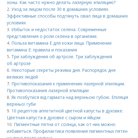
зоны. Как часто нужно делать лазерную эпиляцию?
2.
Уход за лицом после 30 в домашних условиях.
Эффективные способы подтянуть овал лица в домашних
условиях
3.
Избыток и недостаток селена. Современные
представления о роли селена в организме.
4.
Польза витамина Е для кожи лица. Применение
витамина E: правила и показания
5.
Три заблуждения об артрозе. Три заблуждения
об артрозе
6.
Некоторые секреты режима дня. Распорядок дня
великих людей
7.
Противопоказания к применению лазерной эпиляции.
Противопоказания лазерной эпиляции
8.
Як позбутися від гармата над верхньою губою. Епіляція
верхньої губи
9.
10 рецептов аппетитной цветной капусты в духовке.
Цветная капуста в духовке с сыром и яйцом
10.
Пигментные пятна от солнца, как от них можно
избавиться. Профилактика появления пигментных пятен
на лице после солнца