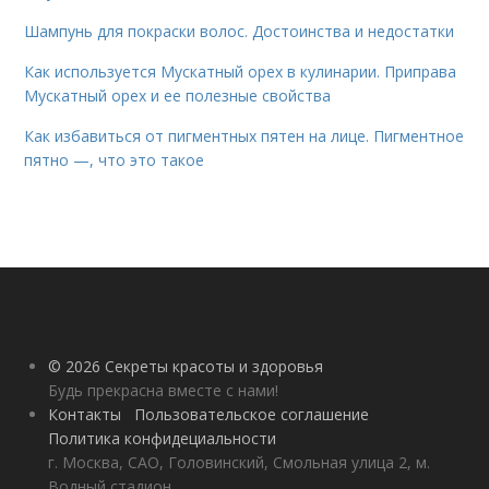
Шампунь для покраски волос. Достоинства и недостатки
Как используется Мускатный орех в кулинарии. Приправа
Мускатный орех и ее полезные свойства
Как избавиться от пигментных пятен на лице. Пигментное
пятно —, что это такое
© 2026 Секреты красоты и здоровья
Будь прекрасна вместе с нами!
Контакты
Пользовательское соглашение
Политика конфидециальности
г. Москва, САО, Головинский, Смольная улица 2, м.
Водный стадион