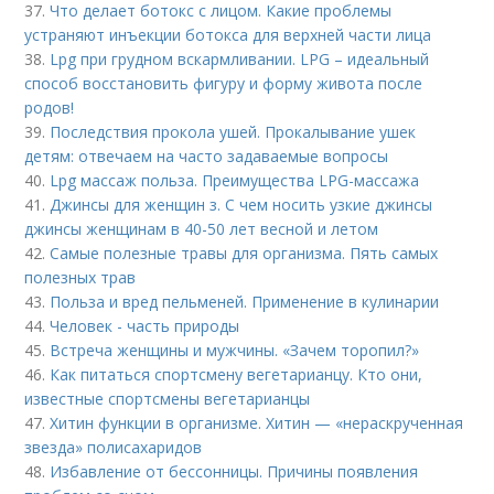
37.
Что делает ботокс с лицом. Какие проблемы
устраняют инъекции ботокса для верхней части лица
38.
Lpg при грудном вскармливании. LPG – идеальный
способ восстановить фигуру и форму живота после
родов!
39.
Последствия прокола ушей. Прокалывание ушек
детям: отвечаем на часто задаваемые вопросы
40.
Lpg массаж польза. Преимущества LPG-массажа
41.
Джинсы для женщин з. С чем носить узкие джинсы
джинсы женщинам в 40-50 лет весной и летом
42.
Самые полезные травы для организма. Пять самых
полезных трав
43.
Польза и вред пельменей. Применение в кулинарии
44.
Человек - часть природы
45.
Встреча женщины и мужчины. «Зачем торопил?»
46.
Как питаться спортсмену вегетарианцу. Кто они,
известные спортсмены вегетарианцы
47.
Хитин функции в организме. Хитин — «нераскрученная
звезда» полисахаридов
48.
Избавление от бессонницы. Причины появления