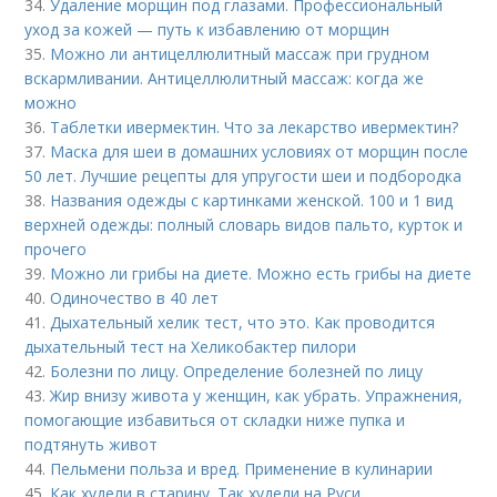
34.
Удаление морщин под глазами. Профессиональный
уход за кожей — путь к избавлению от морщин
35.
Можно ли антицеллюлитный массаж при грудном
вскармливании. Антицеллюлитный массаж: когда же
можно
36.
Таблетки ивермектин. Что за лекарство ивермектин?
37.
Маска для шеи в домашних условиях от морщин после
50 лет. Лучшие рецепты для упругости шеи и подбородка
38.
Названия одежды с картинками женской. 100 и 1 вид
верхней одежды: полный словарь видов пальто, курток и
прочего
39.
Можно ли грибы на диете. Можно есть грибы на диете
40.
Одиночество в 40 лет
41.
Дыхательный хелик тест, что это. Как проводится
дыхательный тест на Хеликобактер пилори
42.
Болезни по лицу. Определение болезней по лицу
43.
Жир внизу живота у женщин, как убрать. Упражнения,
помогающие избавиться от складки ниже пупка и
подтянуть живот
44.
Пельмени польза и вред. Применение в кулинарии
45.
Как худели в старину. Так худели на Руси