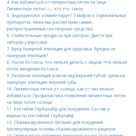
4.
Как избавиться от пигментных пятен на лице.
Пигментное пятно —, что это такое
5.
Эндокринолог комментирует 7 мифов о гормональных
препаратах. Ниже мы рассмотрим самые
распространенные снотворные средства.
6.
Слабительные продукты при запорах. Диета при
запорах у взрослых
7.
Вред лазерной эпиляции для здоровья. Вредна ли
лазерная эпиляция?
8.
После ботокса, что нельзя делать с лицом. Что нельзя
после введения ботокса
9.
Лазерная эпиляция усиков над верхней губой. Цены на
лазерную эпиляцию верхней губы
10.
Пигментные пятна от солнца, как от них можно
избавиться. Профилактика появления пигментных пятен
на лице после солнца
11.
Коктейли Гербалайф для похудения. Состав и
варианты коктейлей Гербалайф
12.
Сбалансированное питание для похудения.
Молекулярные основы сбалансированного рациона
13.
Операция по удалению пупочной грыжи. Устранение