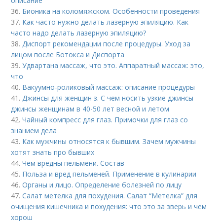
описание
36.
Бионика на коломяжском. Особенности проведения
37.
Как часто нужно делать лазерную эпиляцию. Как
часто надо делать лазерную эпиляцию?
38.
Диспорт рекомендации после процедуры. Уход за
лицом после Ботокса и Диспорта
39.
Удвартана массаж, что это. Аппаратный массаж: это,
что
40.
Вакуумно-роликовый массаж: описание процедуры
41.
Джинсы для женщин з. С чем носить узкие джинсы
джинсы женщинам в 40-50 лет весной и летом
42.
Чайный компресс для глаз. Примочки для глаз со
знанием дела
43.
Как мужчины относятся к бывшим. Зачем мужчины
хотят знать про бывших
44.
Чем вредны пельмени. Состав
45.
Польза и вред пельменей. Применение в кулинарии
46.
Органы и лицо. Определение болезней по лицу
47.
Салат метелка для похудения. Салат “Метелка” для
очищения кишечника и похудения: что это за зверь и чем
хорош