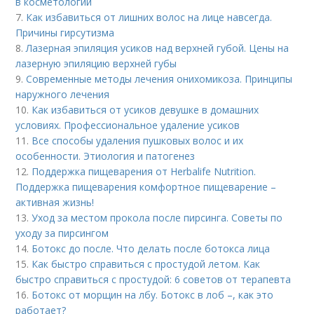
в косметологии
7.
Как избавиться от лишних волос на лице навсегда.
Причины гирсутизма
8.
Лазерная эпиляция усиков над верхней губой. Цены на
лазерную эпиляцию верхней губы
9.
Современные методы лечения онихомикоза. Принципы
наружного лечения
10.
Как избавиться от усиков девушке в домашних
условиях. Профессиональное удаление усиков
11.
Все способы удаления пушковых волос и их
особенности. Этиология и патогенез
12.
Поддержка пищеварения от Herbalife Nutrition.
Поддержка пищеварения комфортное пищеварение –
активная жизнь!
13.
Уход за местом прокола после пирсинга. Советы по
уходу за пирсингом
14.
Ботокс до после. Что делать после ботокса лица
15.
Как быстро справиться с простудой летом. Как
быстро справиться с простудой: 6 советов от терапевта
16.
Ботокс от морщин на лбу. Ботокс в лоб –, как это
работает?