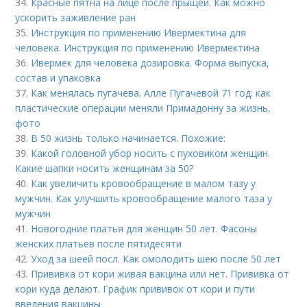
34.
Красные пятна на лице после прыщей. Как можно
ускорить заживление ран
35.
Инструкция по применению Ивермектина для
человека. Инструкция по применению Ивермектина
36.
Ивермек для человека дозировка. Форма выпуска,
состав и упаковка
37.
Как менялась пугачева. Алле Пугачевой 71 год: как
пластические операции меняли Примадонну за жизнь,
фото
38.
В 50 жизнь только начинается. Похожие:
39.
Какой головной убор носить с пуховиком женщин.
Какие шапки носить женщинам за 50?
40.
Как увеличить кровообращение в малом тазу у
мужчин. Как улучшить кровообращение малого таза у
мужчин
41.
Новогодние платья для женщин 50 лет. Фасоны
женских платьев после пятидесяти
42.
Уход за шеей посл. Как омолодить шею после 50 лет
43.
Прививка от кори живая вакцина или нет. Прививка от
кори куда делают. График прививок от кори и пути
введения вакцины