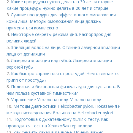
2.
Какие процедуры нужно делать в 30 лет и старше.
Какие процедуры нужно делать в 20 лет и старше
3.
Лучшие процедуры для эффективного омоложения
кожи лица. Методы омоложения лица должны
применяться комплексно
4.
Некоторые секреты режима дня. Распорядок дня
великих людей
5.
Эпиляция волос на лице. Отличия лазерной эпиляции
лица от депиляции
6.
Лазерная эпиляция над губой. Лазерная эпиляция
верхней губы
7.
Как быстро справиться с простудой. Чем отличается
грипп от простуды?
8.
Полезная и безопасная физкультура для суставов.. В
чем польза суставной гимнастики?
9.
Упражнение Уголок на полу. Уголок на полу
10.
Методы диагностики Helicobacter pylori. Показания и
методы исследования больных на Helicobacter pylori
11.
Подготовка к дыхательному ХЕЛИК-тесту. Как
проводится тест на Хеликобактер пилори
12.
Как снизить сахар в рационе. Почему важно