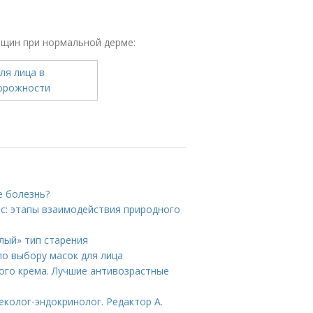
рщин при нормальной дерме:
е болезнь?
ос: этапы взаимодействия природного
лый» тип старения
по выбору масок для лица
ого крема. Лучшие антивозрастные
еколог-эндокринолог. Редактор А.