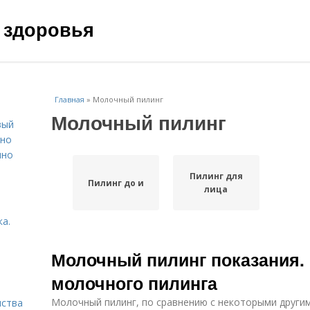
 здоровья
Главная
»
Молочный пилинг
Молочный пилинг
вый
ьно
пно
Пилинг для
Пилинг до и
лица
а.
Молочный пилинг показания.
молочного пилинга
Молочный пилинг, по сравнению с некоторыми други
нства