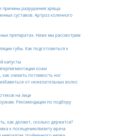
ие причины разрушения хряща
енных суставов. Артроз коленного
ных препаратах. Ниже мы рассмотрим
яции губы. Как подготовиться к
ой капусты
гиперпигментации кожи
, как снизить потливость ног
 избавиться от нежелательных волос
отеков на лице
рузкам. Рекомендации по подбору
ть, как делают, сколько держится?
овка к посещению/визиту врача
ы невралгии тройничного нерва