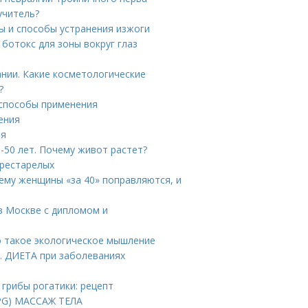
учитель?
ы и способы устранения изжоги
 ботокс для зоны вокруг глаз
нии. Какие косметологические
?
 способы применения
ения
ия
-50 лет. Почему живот растет?
престарелых
ему женщины «за 40» поправляются, и
 в Москве с дипломом и
о такое экологическое мышление
. ДИЕТА при заболеваниях
 грибы рогатики: рецепт
PG) МАССАЖ ТЕЛА