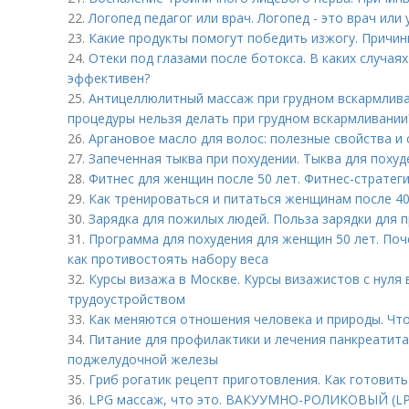
22.
Логопед педагог или врач. Логопед - это врач или 
23.
Какие продукты помогут победить изжогу. Причин
24.
Отеки под глазами после ботокса. В каких случаях
эффективен?
25.
Антицеллюлитный массаж при грудном вскармлива
процедуры нельзя делать при грудном вскармливании
26.
Аргановое масло для волос: полезные свойства и
27.
Запеченная тыква при похудении. Тыква для похуд
28.
Фитнес для женщин после 50 лет. Фитнес-стратег
29.
Как тренироваться и питаться женщинам после 40
30.
Зарядка для пожилых людей. Польза зарядки для 
31.
Программа для похудения для женщин 50 лет. Поч
как противостоять набору веса
32.
Курсы визажа в Москве. Курсы визажистов с нуля
трудоустройством
33.
Как меняются отношения человека и природы. Чт
34.
Питание для профилактики и лечения панкреатита
поджелудочной железы
35.
Гриб рогатик рецепт приготовления. Как готовить
36.
LPG массаж, что это. ВАКУУМНО-РОЛИКОВЫЙ (L