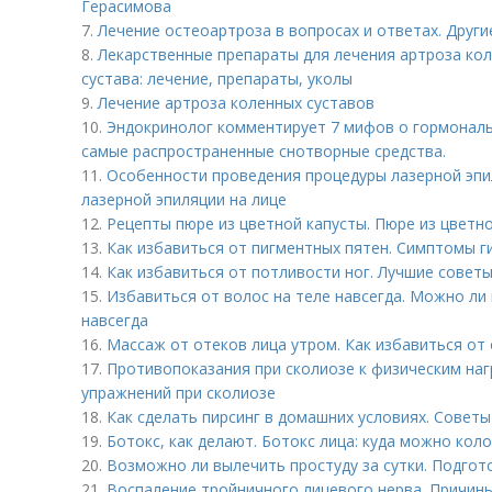
Герасимова
7.
Лечение остеоартроза в вопросах и ответах. Друг
8.
Лекарственные препараты для лечения артроза кол
сустава: лечение, препараты, уколы
9.
Лечение артроза коленных суставов
10.
Эндокринолог комментирует 7 мифов о гормональ
самые распространенные снотворные средства.
11.
Особенности проведения процедуры лазерной эпил
лазерной эпиляции на лице
12.
Рецепты пюре из цветной капусты. Пюре из цветн
13.
Как избавиться от пигментных пятен. Симптомы 
14.
Как избавиться от потливости ног. Лучшие советы
15.
Избавиться от волос на теле навсегда. Можно ли
навсегда
16.
Массаж от отеков лица утром. Как избавиться от 
17.
Противопоказания при сколиозе к физическим наг
упражнений при сколиозе
18.
Как сделать пирсинг в домашних условиях. Советы
19.
Ботокс, как делают. Ботокс лица: куда можно коло
20.
Возможно ли вылечить простуду за сутки. Подгот
21.
Воспаление тройничного лицевого нерва. Причин