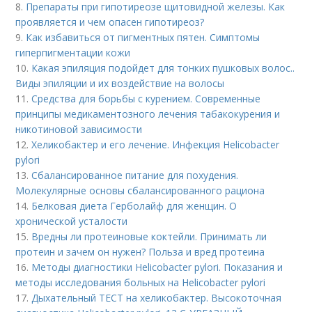
8.
Препараты при гипотиреозе щитовидной железы. Как
проявляется и чем опасен гипотиреоз?
9.
Как избавиться от пигментных пятен. Симптомы
гиперпигментации кожи
10.
Какая эпиляция подойдет для тонких пушковых волос..
Виды эпиляции и их воздействие на волосы
11.
Средства для борьбы с курением. Современные
принципы медикаментозного лечения табакокурения и
никотиновой зависимости
12.
Хеликобактер и его лечение. Инфекция Helicobacter
pylori
13.
Сбалансированное питание для похудения.
Молекулярные основы сбалансированного рациона
14.
Белковая диета Герболайф для женщин. О
хронической усталости
15.
Вредны ли протеиновые коктейли. Принимать ли
протеин и зачем он нужен? Польза и вред протеина
16.
Методы диагностики Helicobacter pylori. Показания и
методы исследования больных на Helicobacter pylori
17.
Дыхательный ТЕСТ на хеликобактер. Высокоточная