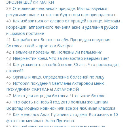
ЭРОЗИЯ ШЕЙКИ МАТКИ
39.
Отношение человека к природе. Мы пользуемся
ресурсами планеты так как будто они нам принадлежат
40.
Как избавиться от следов от прыщей на лице. Методы
коррекции, аппаратного лечения акне и удаления рубцов
и шрамов постакне
41.
Как работает Ботокс на лбу. Процедура введения
Ботокса в лоб – просто и быстро!
42.
Пельмени полезны ли. Полезны ли пельмени?
43.
Ивермектин крем. Что за лекарство ивермектин?
44.
Как ухаживать за собой после 30 лет. Что происходит
с кожей?
45.
Органы и лицо. Определение болезней по лицу
46.
История похудения Светланы Ахтаровой меню.
ПОХУДЕНИЕ СВЕТЛАНЫ АХТАРОВОЙ
47.
Маска для лица для ботокса. Что такое ботокс
48.
Что одеть на новый год 2019 полным женщинам.
Водопад модных новинок или все же любимая классика
49.
Как менялась Алла Пугачева с годами. Вся жизнь в 10
фото: как менялась Алла Пугачева
50.
Как избавиться от чувств к женатому мужчине.