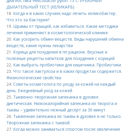
диагностика Helicobacter pylori. 13 C-УРЕАЗНЫЙ
ДЫХАТЕЛЬНЫЙ ТЕСТ (ХЕЛИКАРБ)
18.
Когда и в каких случаях надо лечить хеликобактер.
Что это за бактерия?
19.
Шрамы от прыщей, как избавиться. Какие методики
лечения применяют в косметологической клинике
20.
Как ускорить обмен веществ. Виды нарушений обмена
веществ, какие нужны лекарства
21.
Корица для похудения в пп рационе. Вкусные и
полезные рецепты напитков для похудения с корицей
22.
Как выбрать пробиотики для кишечника. Пробиотики
23.
Что такое лактулоза и в каких продуктах содержится.
Физиологические свойства
24.
Советы косметолога по уходу за кожей на каждый
день. Ежедневный уход за кожей
25.
Тыквенно-творожная запеканка в духовке
диетическая. Низкокалорийная запеканка из творога и
тыквы – удивительно нежный десерт за 30 минут
26.
Тыквенная запеканка из тыквы в духовке и не только.
Творожная запеканка с тыквой
27.
Когда можно заниматься спортом после увеличения