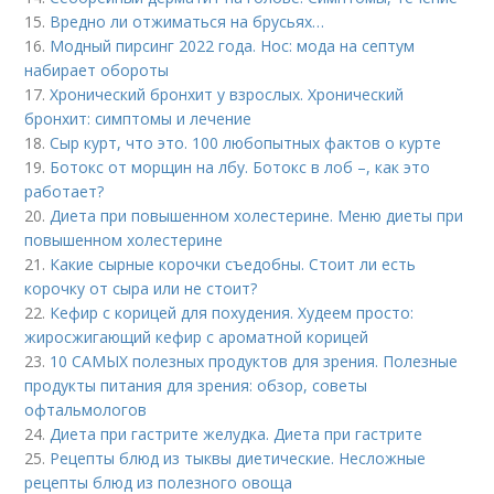
15.
Вредно ли отжиматься на брусьях…
16.
Модный пирсинг 2022 года. Нос: мода на септум
набирает обороты
17.
Хронический бронхит у взрослых. Хронический
бронхит: симптомы и лечение
18.
Сыр курт, что это. 100 любопытных фактов о курте
19.
Ботокс от морщин на лбу. Ботокс в лоб –, как это
работает?
20.
Диета при повышенном холестерине. Меню диеты при
повышенном холестерине
21.
Какие сырные корочки съедобны. Стоит ли есть
корочку от сыра или не стоит?
22.
Кефир с корицей для похудения. Худеем просто:
жиросжигающий кефир с ароматной корицей
23.
10 САМЫХ полезных продуктов для зрения. Полезные
продукты питания для зрения: обзор, советы
офтальмологов
24.
Диета при гастрите желудка. Диета при гастрите
25.
Рецепты блюд из тыквы диетические. Несложные
рецепты блюд из полезного овоща