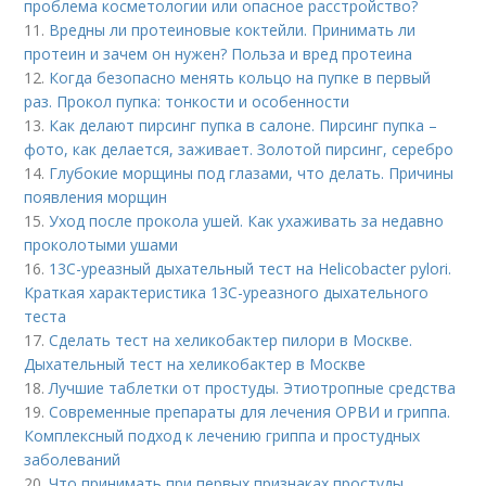
проблема косметологии или опасное расстройство?
11.
Вредны ли протеиновые коктейли. Принимать ли
протеин и зачем он нужен? Польза и вред протеина
12.
Когда безопасно менять кольцо на пупке в первый
раз. Прокол пупка: тонкости и особенности
13.
Как делают пирсинг пупка в салоне. Пирсинг пупка –
фото, как делается, заживает. Золотой пирсинг, серебро
14.
Глубокие морщины под глазами, что делать. Причины
появления морщин
15.
Уход после прокола ушей. Как ухаживать за недавно
проколотыми ушами
16.
13С-уреазный дыхательный тест на Helicobacter pylori.
Краткая характеристика 13С-уреазного дыхательного
теста
17.
Сделать тест на хеликобактер пилори в Москве.
Дыхательный тест на хеликобактер в Москве
18.
Лучшие таблетки от простуды. Этиотропные средства
19.
Современные препараты для лечения ОРВИ и гриппа.
Комплексный подход к лечению гриппа и простудных
заболеваний
20.
Что принимать при первых признаках простуды.