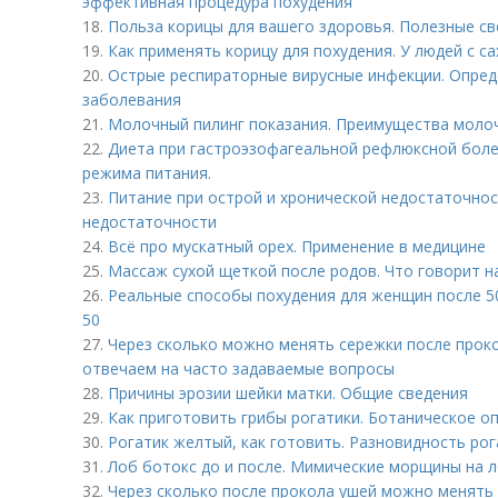
эффективная процедура похудения
18.
Польза корицы для вашего здоровья. Полезные с
19.
Как применять корицу для похудения. У людей с с
20.
Острые респираторные вирусные инфекции. Опред
заболевания
21.
Молочный пилинг показания. Преимущества моло
22.
Диета при гастроэзофагеальной рефлюксной боле
режима питания.
23.
Питание при острой и хронической недостаточнос
недостаточности
24.
Всё про мускатный орех. Применение в медицине
25.
Массаж сухой щеткой после родов. Что говорит н
26.
Реальные способы похудения для женщин после 50
50
27.
Через сколько можно менять сережки после проко
отвечаем на часто задаваемые вопросы
28.
Причины эрозии шейки матки. Общие сведения
29.
Как приготовить грибы рогатики. Ботаническое о
30.
Рогатик желтый, как готовить. Разновидность ро
31.
Лоб ботокс до и после. Мимические морщины на лб
32.
Через сколько после прокола ушей можно менять с