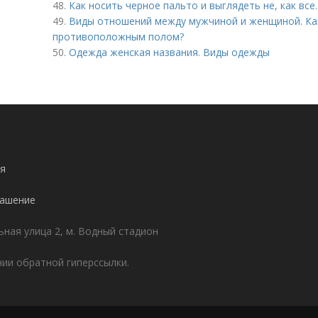
48.
Как носить черное пальто и выглядеть не, как все
49.
Виды отношений между мужчиной и женщиной. Ка
противоположным полом?
50.
Одежда женская названия. Виды одежды
я
лашение
ьная улица 2, м. Водный стадион
ии обратной гиперссылки.