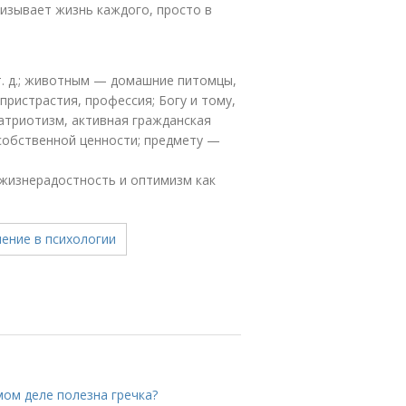
низывает жизнь каждого, просто в
т. д.; животным — домашние питомцы,
пристрастия, профессия; Богу и тому,
патриотизм, активная гражданская
собственной ценности; предмету —
жизнерадостность и оптимизм как
амом деле полезна гречка?