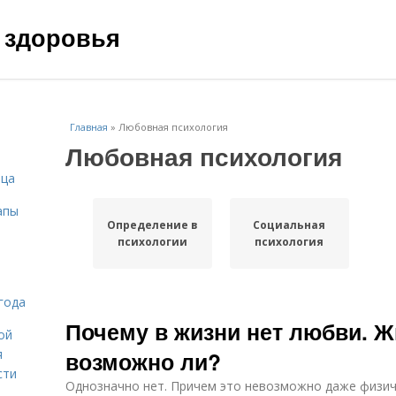
 здоровья
Главная
»
Любовная психология
Любовная психология
ица
апы
Определение в
Социальная
психологии
психология
года
Почему в жизни нет любви. Ж
ой
я
возможно ли?
сти
Однозначно нет. Причем это невозможно даже физич