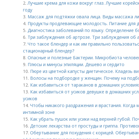
2.
Лучшие крема для кожи вокруг глаз. Лучшие корейск
году
3.
Массаж для подтяжки овала лица. Виды массажа л
4.
Продукты продлевающие молодость. Питание для 
5.
Диагностика заболеваний по языку. Определение б
6.
Три заблуждения об артрозе. Три заблуждения об 
7.
Что такое блендер и как им правильно пользовать
стационарный блендер?
8.
Опасные и полезные Бактерии. Микробиота человек
9.
Плюсы и минусы эпиляции. Дешево и сердито
10.
Пюре из цветной капусты диетическое. Кладезь в
11.
Волосы на подбородке у женщин. Почему на подб
12.
Как избавиться от тараканов в домашних условия
13.
Как избавиться от усиков девушке в домашних ус
усиков
14.
Чтобы никакого раздражения и врастания. Когда 
интимной зоне
15.
Как убрать пушок или усики над верхней губой. П
16.
Детские лекарства от простуды и гриппа. Против
17.
Обертывание для похудения с корицей. Обертыван