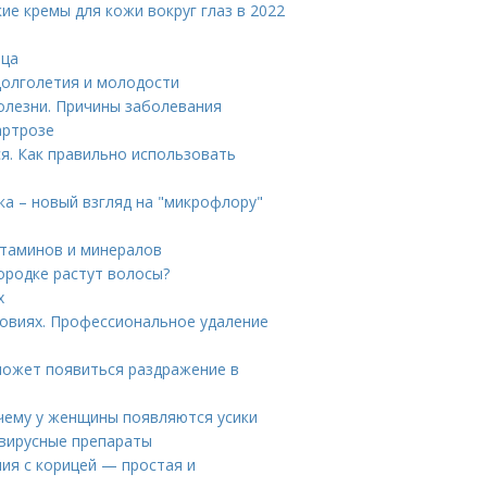
ие кремы для кожи вокруг глаз в 2022
ица
долголетия и молодости
олезни. Причины заболевания
артрозе
ся. Как правильно использовать
а – новый взгляд на "микрофлору"
итаминов и минералов
ородке растут волосы?
х
ловиях. Профессиональное удаление
может появиться раздражение в
очему у женщины появляются усики
овирусные препараты
ия с корицей — простая и