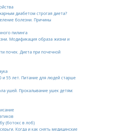
войства
ахарным диабетом строгая диета?
еление болезни. Причины
чного пилинга
зни. Модификация образа жизни и
ти почек. Диета при почечной
аука
 и 55 лет. Питание для людей старше
ла ушей. Прокалывание ушек детям:
писание
гатиков
у (ботокс в лоб)
ерьги. Когда и как снять медицинские