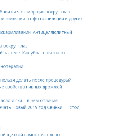
бавиться от морщин вокруг глаз
ой эпиляции от фотоэпиляции и других
вскармливании. Антицеллюлитный
 вокруг глаз
 на теле. Как убрать пятна от
инотерапии
 нельзя делать после процедуры?
ые свойства пивных дрожжей
и
сло и гхи – в чем отличие
речать Новый 2019 год Свиньи — стол,
а
ухой щеткой самостоятельно