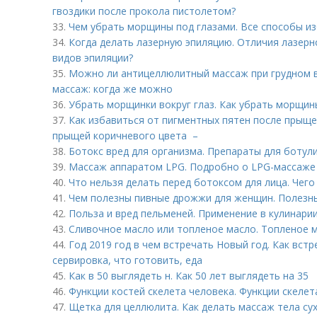
гвоздики после прокола пистолетом?
33.
Чем убрать морщины под глазами. Все способы из
34.
Когда делать лазерную эпиляцию. Отличия лазерн
видов эпиляции?
35.
Можно ли антицеллюлитный массаж при грудном 
массаж: когда же можно
36.
Убрать морщинки вокруг глаз. Как убрать морщины
37.
Как избавиться от пигментных пятен после прыщей
прыщей коричневого цвета –
38.
Ботокс вред для организма. Препараты для ботул
39.
Массаж аппаратом LPG. Подробно о LPG-массаже
40.
Что нельзя делать перед ботоксом для лица. Чего
41.
Чем полезны пивные дрожжи для женщин. Полезн
42.
Польза и вред пельменей. Применение в кулинари
43.
Сливочное масло или топленое масло. Топленое ма
44.
Год 2019 год в чем встречать Новый год. Как вст
сервировка, что готовить, еда
45.
Как в 50 выглядеть н. Как 50 лет выглядеть на 35
46.
Функции костей скелета человека. Функции скелет
47.
Щетка для целлюлита. Как делать массаж тела с