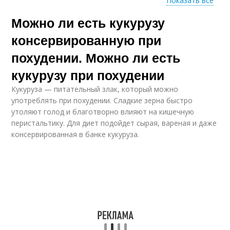
Показать все
Можно ли есть кукурузу
Кукуруза при грудном
Кукуруза на диете
вскармливании
консервированную при
похудении. Можно ли есть
кукурузу при похудении
Кукурузы при
Сырая кукуруза
похудении
Кукуруза — питательный злак, который можно
употреблять при похудении. Сладкие зерна быстро
утоляют голод и благотворно влияют на кишечную
перистальтику. Для диет подойдет сырая, вареная и даже
консервированная в банке кукуруза.
Кукуруза при диете