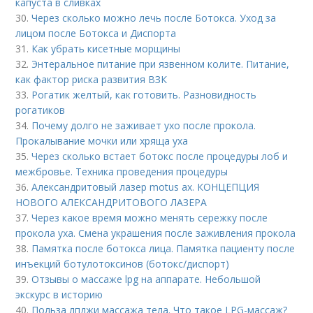
капуста в сливках
30.
Через сколько можно лечь после Ботокса. Уход за
лицом после Ботокса и Диспорта
31.
Как убрать кисетные морщины
32.
Энтеральное питание при язвенном колите. Питание,
как фактор риска развития ВЗК
33.
Рогатик желтый, как готовить. Разновидность
рогатиков
34.
Почему долго не заживает ухо после прокола.
Прокалывание мочки или хряща уха
35.
Через сколько встает ботокс после процедуры лоб и
межбровье. Техника проведения процедуры
36.
Александритовый лазер motus ax. КОНЦЕПЦИЯ
НОВОГО АЛЕКСАНДРИТОВОГО ЛАЗЕРА
37.
Через какое время можно менять сережку после
прокола уха. Смена украшения после заживления прокола
38.
Памятка после ботокса лица. Памятка пациенту после
инъекций ботулотоксинов (ботокс/диспорт)
39.
Отзывы о массаже lpg на аппарате. Небольшой
экскурс в историю
40.
Польза лпджи массажа тела. Что такое LPG-массаж?