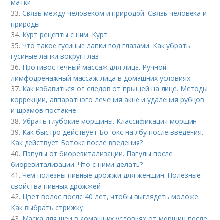
матки
33.
Связь между человеком и природой. Связь человека и
природы
34.
Курт рецепты с ним. Курт
35.
Что такое гусиные лапки под глазами. Как убрать
гусиные лапки вокруг глаз
36.
Противоотечный массаж для лица. Ручной
лимфодренажный массаж лица в домашних условиях
37.
Как избавиться от следов от прыщей на лице. Методы
коррекции, аппаратного лечения акне и удаления рубцов
и шрамов постакне
38.
Убрать глубокие морщины. Классификация морщин
39.
Как быстро действует Ботокс на лбу после введения.
Как действует Ботокс после введения?
40.
Папулы от биоревитализации. Папулы после
биоревитализации. Что с ними делать?
41.
Чем полезны пивные дрожжи для женщин. Полезные
свойства пивных дрожжей
42.
Цвет волос после 40 лет, чтобы выглядеть моложе.
Как выбрать стрижку
43.
Маска для шеи в домашних условиях от морщин после