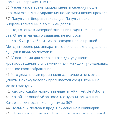
поменять сережку в пупке
36.
Через какое время можно менять сережку после
прокола уха. Смена украшения после заживления прокола
37.
Папулы от биоревитализации. Папулы после
биоревитализации. Что с ними делать?
38.
Подготовка к лазерной эпиляции подмышек первый
раз. Ответы на часто задаваемые вопросы
39.
Как быстро избавиться от следов после прыщей.
Методы коррекции, аппаратного лечения акне и удаления
рубцов и шрамов постакне
40.
Упражнения для малого таза для улучшения
кровообращения. 5 упражнений для женщин, улучшающих
тазовое кровообращение
41.
Что делать если просыпаешься ночью и не можешь
уснуть. Почему человек просыпается среди ночи и не
может заснуть
42.
Как сногсшибательно выглядеть. APP - Article Actions
43.
Какой головной убор носить с пуховиком женщин.
Какие шапки носить женщинам за 50?
44.
Пельмени польза и вред. Применение в кулинарии
45.
Щетка для целлюлита. Как делать массаж тела сухой