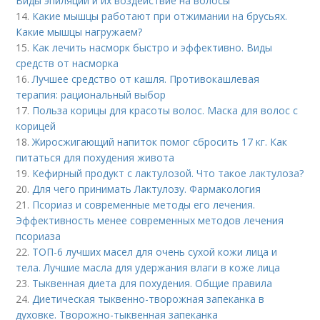
Виды эпиляции и их воздействие на волосы
14.
Какие мышцы работают при отжимании на брусьях.
Какие мышцы нагружаем?
15.
Как лечить насморк быстро и эффективно. Виды
средств от насморка
16.
Лучшее средство от кашля. Противокашлевая
терапия: рациональный выбор
17.
Польза корицы для красоты волос. Маска для волос с
корицей
18.
Жиросжигающий напиток помог сбросить 17 кг. Как
питаться для похудения живота
19.
Кефирный продукт с лактулозой. Что такое лактулоза?
20.
Для чего принимать Лактулозу. Фармакология
21.
Псориаз и современные методы его лечения.
Эффективность менее современных методов лечения
псориаза
22.
ТОП-6 лучших масел для очень сухой кожи лица и
тела. Лучшие масла для удержания влаги в коже лица
23.
Тыквенная диета для похудения. Общие правила
24.
Диетическая тыквенно-творожная запеканка в
духовке. Творожно-тыквенная запеканка