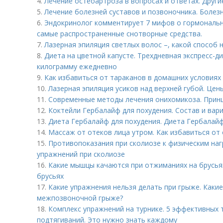
4.
Лечение остеоартроза в вопросах и ответах. Друг
5.
Лечение болезней суставов и позвоночника. Болез
6.
Эндокринолог комментирует 7 мифов о гормональн
самые распространенные снотворные средства.
7.
Лазерная эпиляция светлых волос –, какой способ
8.
Диета на цветной капусте. Трехдневная экспресс-д
килограмму ежедневно
9.
Как избавиться от тараканов в домашних условиях
10.
Лазерная эпиляция усиков над верхней губой. Цен
11.
Современные методы лечения онихомикоза. Прин
12.
Коктейли Гербалайф для похудения. Состав и вар
13.
Диета Гербалайф для похудения. Диета Гербалайф
14.
Массаж от отеков лица утром. Как избавиться от 
15.
Противопоказания при сколиозе к физическим наг
упражнений при сколиозе
16.
Какие мышцы качаются при отжиманиях на брусьях
брусьях
17.
Какие упражнения нельзя делать при грыже. Каки
межпозвоночной грыже?
18.
Комплекс упражнений на турнике. 5 эффективных 
подтягиваний. Это нужно знать каждому