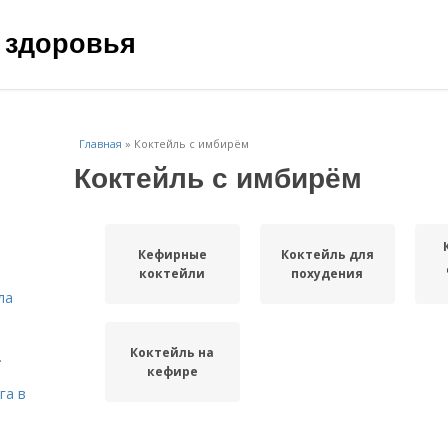
 здоровья
Главная
»
Коктейль с имбирём
Коктейль с имбирём
Кефирные
Коктейль для
коктейли
похудения
ла
Коктейль на
.
кефире
га в