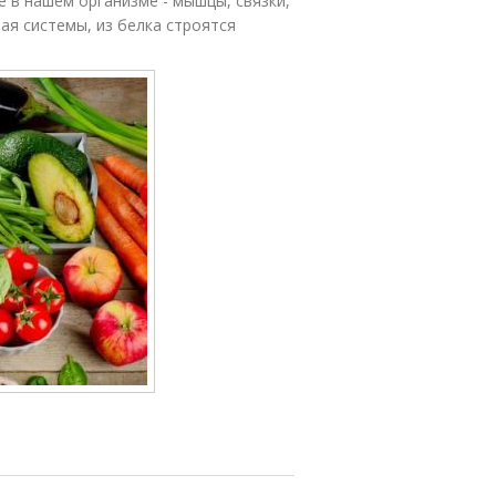
е в нашем организме - мышцы, связки,
ная системы, из белка строятся