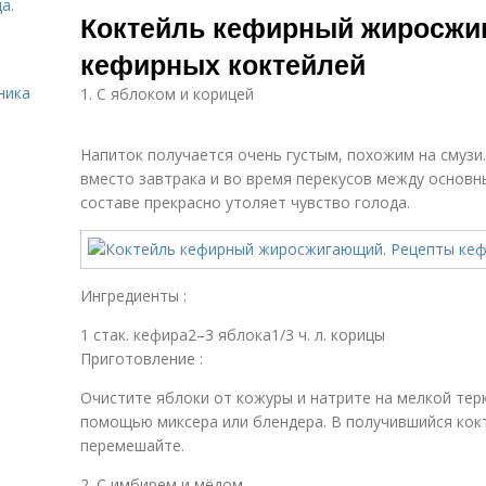
а.
Коктейль кефирный жиросжи
кефирных коктейлей
ника
1. С яблоком и корицей
Напиток получается очень густым, похожим на смузи
вместо завтрака и во время перекусов между основн
составе прекрасно утоляет чувство голода.
Ингредиенты :
1 стак. кефира2–3 яблока1/3 ч. л. корицы
Приготовление :
Очистите яблоки от кожуры и натрите на мелкой терк
помощью миксера или блендера. В получившийся кок
перемешайте.
2. С имбирем и мёдом