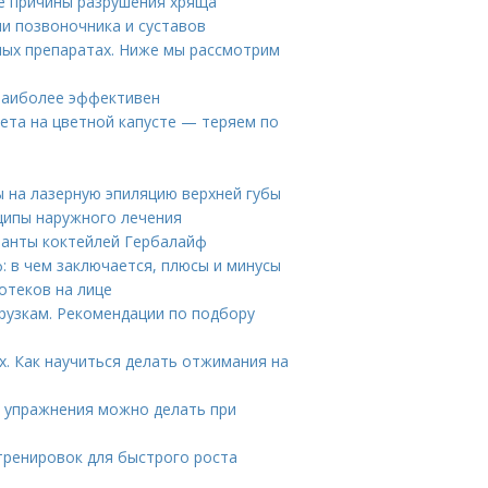
ие причины разрушения хряща
ни позвоночника и суставов
ых препаратах. Ниже мы рассмотрим
 наиболее эффективен
иета на цветной капусте — теряем по
ы на лазерную эпиляцию верхней губы
ципы наружного лечения
ианты коктейлей Гербалайф
: в чем заключается, плюсы и минусы
отеков на лице
рузкам. Рекомендации по подбору
. Как научиться делать отжимания на
е упражнения можно делать при
тренировок для быстрого роста