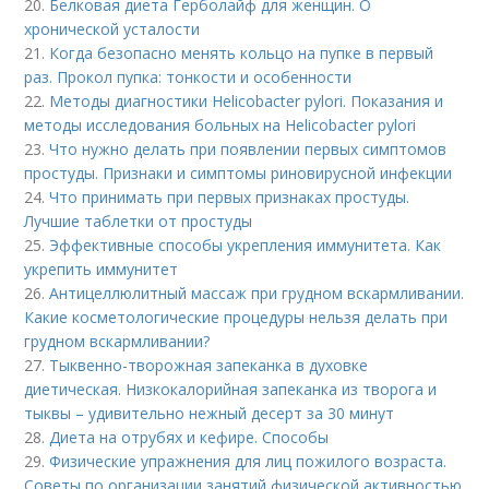
20.
Белковая диета Герболайф для женщин. О
хронической усталости
21.
Когда безопасно менять кольцо на пупке в первый
раз. Прокол пупка: тонкости и особенности
22.
Методы диагностики Helicobacter pylori. Показания и
методы исследования больных на Helicobacter pylori
23.
Что нужно делать при появлении первых симптомов
простуды. Признаки и симптомы риновирусной инфекции
24.
Что принимать при первых признаках простуды.
Лучшие таблетки от простуды
25.
Эффективные способы укрепления иммунитета. Как
укрепить иммунитет
26.
Антицеллюлитный массаж при грудном вскармливании.
Какие косметологические процедуры нельзя делать при
грудном вскармливании?
27.
Тыквенно-творожная запеканка в духовке
диетическая. Низкокалорийная запеканка из творога и
тыквы – удивительно нежный десерт за 30 минут
28.
Диета на отрубях и кефире. Способы
29.
Физические упражнения для лиц пожилого возраста.
Советы по организации занятий физической активностью