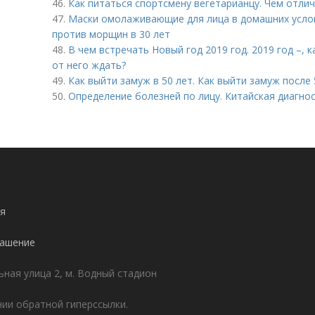
46.
Как питаться спортсмену вегетарианцу. Чем отли
47.
Маски омолаживающие для лица в домашних услов
против морщин в 30 лет
48.
В чем встречать Новый год 2019 год. 2019 год –, 
от него ждать?
49.
Как выйти замуж в 50 лет. Как выйти замуж после 
50.
Определение болезней по лицу. Китайская диагнос
я
лашение
ьная улица 2, м. Водный стадион
ии обратной гиперссылки.