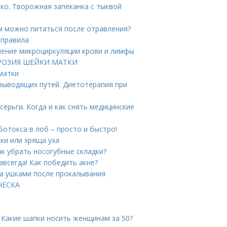
ько. Творожная запеканка с тыквой
м можно питаться после отравления?
 правила
шение микроциркуляции крови и лимфы
 ЭРОЗИЯ ШЕЙКИ МАТКИ
матки
выводящих путей. Диетотерапия при
ерьги. Когда и как снять медицинские
Ботокса в лоб – просто и быстро!
ки или хряща уха
ак убрать носогубные складки?
авсегда! Как победить акне?
за ушками после прокалывания
ИЧЕСКА
 Какие шапки носить женщинам за 50?