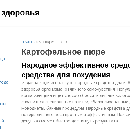
 здоровья
Главная
»
Картофельное пюре
Картофельное пюре
ица
Народное эффективное сред
средства для похудения
года
Издавна люди используют народные средства для из
здоровья организма, отличного самочувствия. Попул
когда женщина ищет способ сбросить лишние килогр
справиться специальные напитки, сбалансированные 
апы
монодиеты, банные процедуры. Народные средства дл
потери лишнего веса простым и эффективным. Польз
ой
девушка сможет быстро достигнуть результата.
я