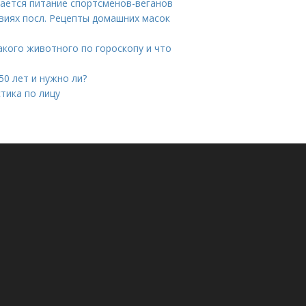
чается питание спортсменов-веганов
иях посл. Рецепты домашних масок
какого животного по гороскопу и что
50 лет и нужно ли?
тика по лицу