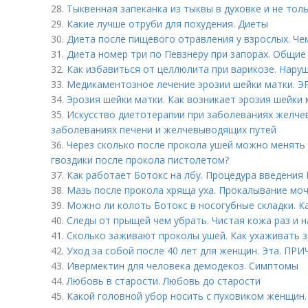
28.
Тыквенная запеканка из тыквы в духовке и не тол
29.
Какие лучше отруби для похудения. Диеты
30.
Диета после пищевого отравления у взрослых. Че
31.
Диета номер три по Певзнеру при запорах. Общие
32.
Как избавиться от целлюлита при варикозе. Нару
33.
Медикаментозное лечение эрозии шейки матки.
34.
Эрозия шейки матки. Как возникает эрозия шейки 
35.
Искусство диетотерапии при заболеваниях желче
заболеваниях печени и желчевыводящих путей
36.
Через сколько после прокола ушей можно менять с
гвоздики после прокола пистолетом?
37.
Как работает Ботокс на лбу. Процедура введения 
38.
Мазь после прокола хряща уха. Прокалывание моч
39.
Можно ли колоть Ботокс в носогубные складки. К
40.
Следы от прыщей чем убрать. Чистая кожа раз и н
41.
Сколько заживают проколы ушей. Как ухаживать 
42.
Уход за собой после 40 лет для женщин. Эта. ПР
43.
Ивермектин для человека демодекоз. Симптомы
44.
Любовь в старости. Любовь до старости
45.
Какой головной убор носить с пуховиком женщин.