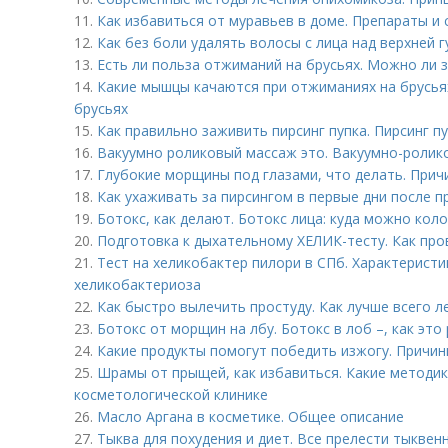
11.
Как избавиться от муравьев в доме. Препараты и 
12.
Как без боли удалять волосы с лица над верхней 
13.
Есть ли польза отжиманий на брусьях. Можно ли 
14.
Какие мышцы качаются при отжиманиях на брусьях
брусьях
15.
Как правильно заживить пирсинг пупка. Пирсинг п
16.
Вакуумно роликовый массаж это. Вакуумно-ролик
17.
Глубокие морщины под глазами, что делать. При
18.
Как ухаживать за пирсингом в первые дни после п
19.
Ботокс, как делают. Ботокс лица: куда можно коло
20.
Подготовка к дыхательному ХЕЛИК-тесту. Как про
21.
Тест на хеликобактер пилори в СПб. Характеристика
хеликобактериоза
22.
Как быстро вылечить простуду. Как лучше всего 
23.
Ботокс от морщин на лбу. Ботокс в лоб –, как это
24.
Какие продукты помогут победить изжогу. Причин
25.
Шрамы от прыщей, как избавиться. Какие методи
косметологической клинике
26.
Масло Аргана в косметике. Общее описание
27.
Тыква для похудения и диет. Все прелести тыквен