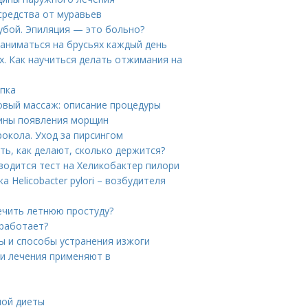
средства от муравьев
губой. Эпиляция — это больно?
заниматься на брусьях каждый день
. Как научиться делать отжимания на
упка
овый массаж: описание процедуры
чины появления морщин
рокола. Уход за пирсингом
ть, как делают, сколько держится?
водится тест на Хеликобактер пилори
 Helicobacter pylori – возбудителя
лечить летнюю простуду?
 работает?
ы и способы устранения изжоги
ки лечения применяют в
ной диеты