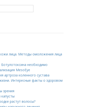
кожи лица. Методы омоложения лица
ле Ботулотоксина необходимо
тализация MesoEye
ия артроза коленного сустава
жизни. Интересные факты о здоровом
ны зрения
й капусты
родке растут волосы?
ципы наружного лечения