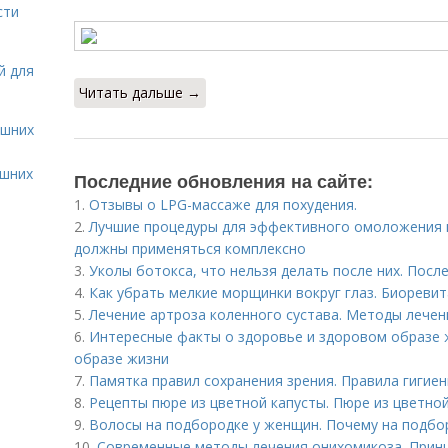
сти
й для
Читать дальше →
ашних
ашних
Последние обновления на сайте:
1.
Отзывы о LPG-массаже для похудения.
2.
Лучшие процедуры для эффективного омоложения 
должны применяться комплексно
3.
Уколы ботокса, что нельзя делать после них. Пос
4.
Как убрать мелкие морщинки вокруг глаз. Биореви
5.
Лечение артроза коленного сустава. Методы лечен
6.
Интересные факты о здоровье и здоровом образе 
образе жизни
7.
Памятка правил сохранения зрения. Правила гигие
8.
Рецепты пюре из цветной капусты. Пюре из цветно
9.
Волосы на подбородке у женщин. Почему на подбо
10.
Современные методы лечения онихомикоза. Прин