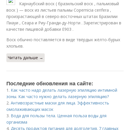
Карнаубский воск ( бразильский воск , пальмовый
воск ) — воск из листьев пальмы Copernicia cerifera ,
произрастающей в северо-восточных штатах Бразилии
Пиауи , Сеара и Риу-Гранди-ду-Норти . Зарегистрирован в
качестве пищевой добавки Е903 .
Воск обычно поставляется в виде твёрдых жёлто-бурых
хлопьев.
Читать дальше →
Последние обновления на сайте:
1.
Как часто надо делать лазерную эпиляцию интимной
зоны. Как часто нужно делать лазерную эпиляцию?
2.
Антивозрастные маски для лица. Эффективность
омолаживающих масок
3.
Вода для пользы тела. Ценная польза воды для
организма
4.
Десять продуктов питания для долголетия. 7 главных