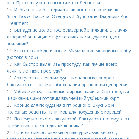
раз. Прокол пупка: тонкости и особенности
14.
Избыточный бактериальный рост в тонкой кишке.
Small Bowel Bacterial Overgrowth Syndrome: Diagnosis And
Treatment
15.
Выпадение волос после лазерной эпиляции. Отличия
лазерной эпиляции от фотоэпиляции и других видов
эпиляции?
16.
Ботокс в лоб до и после. Мимические морщины на лбу
(ботокс в лоб)
17.
Как быстро вылечить простуду. Как лучше всего
лечить летнюю простуду?
18.
Лактулоза в лечении функциональных запоров.
Лактулоза в терапии заболеваний органов пищеварения
19.
Узбекский курт соленые сырные шарики. Сыр твердый
шариками. Сами готовим вкуснейший узбекский курт
20.
Корица для похудения в пп рационе. Вкусные и
полезные рецепты напитков для похудения с корицей
21.
Почему молоко с лактулозой. Лактулоза: почему этот
пребиотик полезен для кишечника?
22.
Есть ли смысл принимать гиалуроновую кислоту.