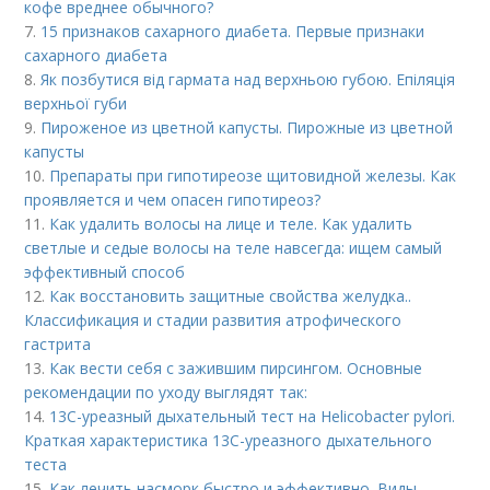
кофе вреднее обычного?
7.
15 признаков сахарного диабета. Первые признаки
сахарного диабета
8.
Як позбутися від гармата над верхньою губою. Епіляція
верхньої губи
9.
Пироженое из цветной капусты. Пирожные из цветной
капусты
10.
Препараты при гипотиреозе щитовидной железы. Как
проявляется и чем опасен гипотиреоз?
11.
Как удалить волосы на лице и теле. Как удалить
светлые и седые волосы на теле навсегда: ищем самый
эффективный способ
12.
Как восстановить защитные свойства желудка..
Классификация и стадии развития атрофического
гастрита
13.
Как вести себя с зажившим пирсингом. Основные
рекомендации по уходу выглядят так:
14.
13С-уреазный дыхательный тест на Helicobacter pylori.
Краткая характеристика 13С-уреазного дыхательного
теста
15.
Как лечить насморк быстро и эффективно. Виды