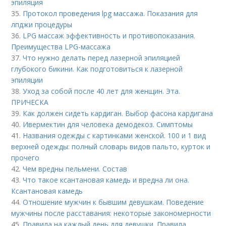
эпиляция
35.
Протокол проведения lpg массажа. Показания для
лпджи процедуры
36.
LPG массаж эффективность и противопоказания.
Преимущества LPG-массажа
37.
Что нужно делать перед лазерной эпиляцией
глубокого бикини. Как подготовиться к лазерной
эпиляции
38.
Уход за собой после 40 лет для женщин. Эта.
ПРИЧЕСКА
39.
Как должен сидеть кардиган. Выбор фасона кардигана
40.
Ивермектин для человека демодекоз. Симптомы
41.
Названия одежды с картинками женской. 100 и 1 вид
верхней одежды: полный словарь видов пальто, курток и
прочего
42.
Чем вредны пельмени. Состав
43.
Что такое ксантановая камедь и вредна ли она.
Ксантановая камедь
44.
Отношение мужчин к бывшим девушкам. Поведение
мужчины после расставания: некоторые закономерности
45.
Правила на каждый день для девушки. Правила