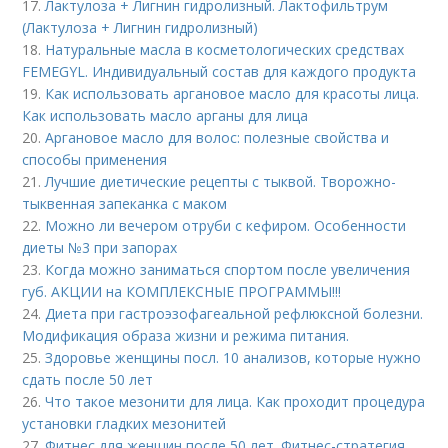
17.
Лактулоза + Лигнин гидролизный. Лактофильтрум
(Лактулоза + Лигнин гидролизный)
18.
Натуральные масла в косметологических средствах
FEMEGYL. Индивидуальный состав для каждого продукта
19.
Как использовать аргановое масло для красоты лица.
Как использовать масло арганы для лица
20.
Аргановое масло для волос: полезные свойства и
способы применения
21.
Лучшие диетические рецепты с тыквой. Творожно-
тыквенная запеканка с маком
22.
Можно ли вечером отруби с кефиром. Особенности
диеты №3 при запорах
23.
Когда можно заниматься спортом после увеличения
губ. АКЦИИ на КОМПЛЕКСНЫЕ ПРОГРАММЫ!!!
24.
Диета при гастроэзофагеальной рефлюксной болезни.
Модификация образа жизни и режима питания.
25.
Здоровье женщины посл. 10 анализов, которые нужно
сдать после 50 лет
26.
Что такое мезонити для лица. Как проходит процедура
установки гладких мезонитей
27.
Фитнес для женщин после 50 лет. Фитнес-стратегия