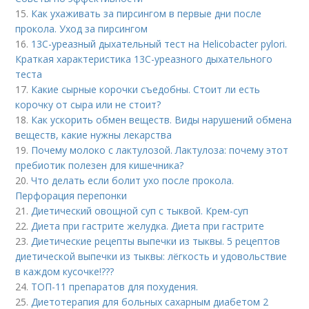
15.
Как ухаживать за пирсингом в первые дни после
прокола. Уход за пирсингом
16.
13С-уреазный дыхательный тест на Helicobacter pylori.
Краткая характеристика 13С-уреазного дыхательного
теста
17.
Какие сырные корочки съедобны. Стоит ли есть
корочку от сыра или не стоит?
18.
Как ускорить обмен веществ. Виды нарушений обмена
веществ, какие нужны лекарства
19.
Почему молоко с лактулозой. Лактулоза: почему этот
пребиотик полезен для кишечника?
20.
Что делать если болит ухо после прокола.
Перфорация перепонки
21.
Диетический овощной суп с тыквой. Крем-суп
22.
Диета при гастрите желудка. Диета при гастрите
23.
Диетические рецепты выпечки из тыквы. 5 рецептов
диетической выпечки из тыквы: лёгкость и удовольствие
в каждом кусочке!???
24.
ТОП-11 препаратов для похудения.
25.
Диетотерапия для больных сахарным диабетом 2