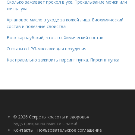
Сколько заживает прокол в ухе. Прокалывание мочки или
хряща уха
Аргановое масло в уходе за кожей лица. Биохимический
состав и полезные свойства
Воск карнаубский, что это. Химический состав
Отзывы о LPG-массаже для похудения.
Как правильно заживить пирсинг пупка. Пирсинг пупка
© 2026 Секреты красоты и здоровья
Будь прекрасна вместе с нами!
Контакты
Пользовательское соглашение