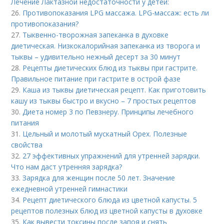
Лечение Лактазной недостаточности у детей:
26.
Противопоказания LPG массажа. LPG-массаж: есть ли
противопоказания?
27.
Тыквенно-творожная запеканка в духовке
диетическая. Низкокалорийная запеканка из творога и
тыквы – удивительно нежный десерт за 30 минут
28.
Рецепты диетических блюд из тыквы при гастрите.
Правильное питание при гастрите в острой фазе
29.
Каша из тыквы диетическая рецепт. Как приготовить
кашу из тыквы быстро и вкусно – 7 простых рецептов
30.
Диета номер 3 по Певзнеру. Принципы лечебного
питания
31.
Цельный и молотый мускатный Орех. Полезные
свойства
32.
27 эффективных упражнений для утренней зарядки.
Что нам даст утренняя зарядка?
33.
Зарядка для женщин после 50 лет. Значение
ежедневной утренней гимнастики
34.
Рецепт диетического блюда из цветной капусты. 5
рецептов полезных блюд из цветной капусты в духовке
35.
Как вывести токсины после запоя и снять