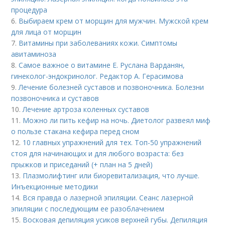
процедура
6.
Выбираем крем от морщин для мужчин. Мужской крем
для лица от морщин
7.
Витамины при заболеваниях кожи. Симптомы
авитаминоза
8.
Самое важное о витамине Е. Руслана Варданян,
гинеколог-эндокринолог. Редактор А. Герасимова
9.
Лечение болезней суставов и позвоночника. Болезни
позвоночника и суставов
10.
Лечение артроза коленных суставов
11.
Можно ли пить кефир на ночь. Диетолог развеял миф
о пользе стакана кефира перед сном
12.
10 главных упражнений для тех. Топ-50 упражнений
стоя для начинающих и для любого возраста: без
прыжков и приседаний (+ план на 5 дней)
13.
Плазмолифтинг или биоревитализация, что лучше.
Инъекционные методики
14.
Вся правда о лазерной эпиляции. Сеанс лазерной
эпиляции с последующим ее разоблачением
15.
Восковая депиляция усиков верхней губы. Депиляция