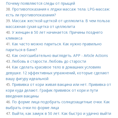
Почему появляются следы от прыщей
38.
Противопоказания к лпджи массаж тела. LPG-массаж:
есть ли противопоказания?
39.
Массаж жесткой щеткой от целлюлита. В чем польза:
массажная сухая щетка от целлюлита
40.
У женщин в 50 лет начинается. Причины позднего
климакса
41.
Как часто можно париться. Как нужно правильно
париться в бане?
42.
Как сногсшибательно выглядеть. APP - Article Actions
43.
Любовь в старости. Любовь до старости
44.
Как сделать красивое тело в домашних условиях
девушке. 12 эффективных упражнений, которые сделают
вашу фигуру идеальной
45.
Прививка от кори живая вакцина или нет. Прививка от
кори куда делают. График прививок от кори и пути
введения вакцины
46.
По форме лица подобрать солнцезащитные очки. Как
выбрать очки по форме лица
47.
Выйти, как замуж в 50 лет. Как быстро и удачно выйти