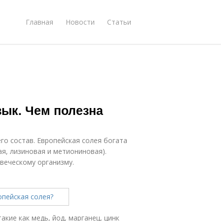
Главная
Новости
Статьи
зык. Чем полезна
го состав. Европейская солея богата
я, лизиновая и метиониновая).
веческому организму.
акие как медь, йод, марганец, цинк