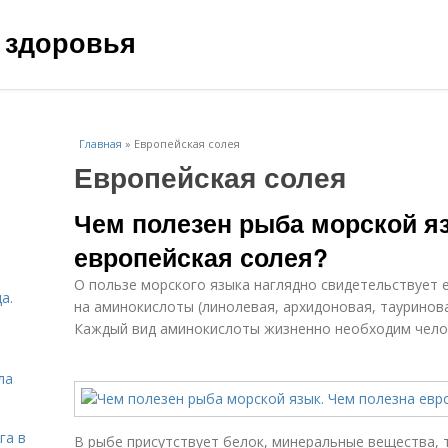
 здоровья
Главная
»
Европейская солея
Европейская солея
Чем полезен рыба морской я
европейская солея?
О пользе морского языка наглядно свидетельствует е
а.
на аминокислоты (линолевая, архидоновая, тауринова
Каждый вид аминокислоты жизненно необходим чело
ла
га в
В рыбе присутствует белок, минеральные вещества, т