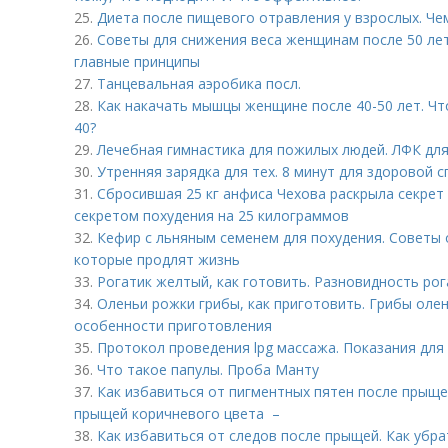
25.
Диета после пищевого отравления у взрослых. Че
26.
Советы для снижения веса женщинам после 50 лет
главные принципы
27.
Танцевальная аэробика посл.
28.
Как накачать мышцы женщине после 40-50 лет. Чт
40?
29.
Лечебная гимнастика для пожилых людей. ЛФК дл
30.
Утренняя зарядка для тех. 8 минут для здоровой 
31.
Сбросившая 25 кг анфиса Чехова раскрыла секрет
секретом похудения на 25 килограммов
32.
Кефир с льняным семенем для похудения. Советы о
которые продлят жизнь
33.
Рогатик желтый, как готовить. Разновидность ро
34.
Оленьи рожки грибы, как приготовить. Грибы олен
особенности приготовления
35.
Протокол проведения lpg массажа. Показания для
36.
Что такое папулы. Проба Манту
37.
Как избавиться от пигментных пятен после прыщей
прыщей коричневого цвета –
38.
Как избавиться от следов после прыщей. Как убра