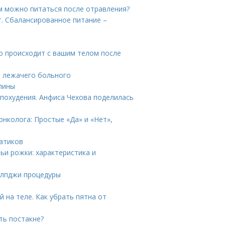
м можно питаться после отравления?
. Сбалансированное питание –
о происходит с вашим телом после
я лежачего больного
спины
 похудения. Анфиса Чехова поделилась
нколога: Простые «Да» и «Нет»,
гатиков
ьи рожки: характеристика и
 лпджи процедуры
 на теле. Как убрать пятна от
ть постакне?