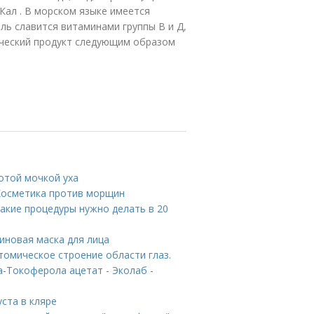
Кал . В морском языке имеется
ь славится витаминами группы В и Д,
ический продукт следующим образом
отой мочкой уха
 Косметика против морщин
Какие процедуры нужно делать в 20
иновая маска для лица
томическое строение области глаз.
-Токоферола ацетат - Эколаб -
ста в кляре