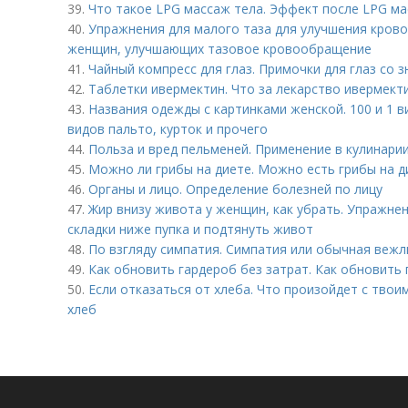
39.
Что такое LPG массаж тела. Эффект после LPG м
40.
Упражнения для малого таза для улучшения кров
женщин, улучшающих тазовое кровообращение
41.
Чайный компресс для глаз. Примочки для глаз со 
42.
Таблетки ивермектин. Что за лекарство ивермект
43.
Названия одежды с картинками женской. 100 и 1 
видов пальто, курток и прочего
44.
Польза и вред пельменей. Применение в кулинари
45.
Можно ли грибы на диете. Можно есть грибы на д
46.
Органы и лицо. Определение болезней по лицу
47.
Жир внизу живота у женщин, как убрать. Упражне
складки ниже пупка и подтянуть живот
48.
По взгляду симпатия. Симпатия или обычная вежл
49.
Как обновить гардероб без затрат. Как обновить 
50.
Если отказаться от хлеба. Что произойдет с твои
хлеб