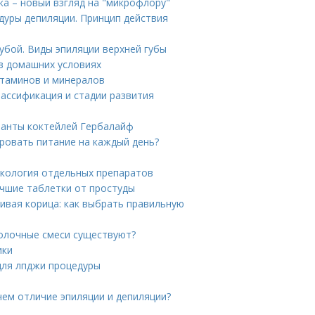
а – новый взгляд на "микрофлору"
дуры депиляции. Принцип действия
убой. Виды эпиляции верхней губы
в домашних условиях
итаминов и минералов
лассификация и стадии развития
ианты коктейлей Гербалайф
ировать питание на каждый день?
акология отдельных препаратов
учшие таблетки от простуды
ивая корица: как выбрать правильную
молочные смеси существуют?
ики
для лпджи процедуры
чем отличие эпиляции и депиляции?