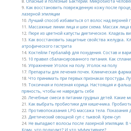
8.
Опасные и полезные Бактерии. Микробиота человек
9.
Как восстановить поврежденную кожу после проце
лазерной эпиляции
10.
Лучший способ избавиться от волос над верхней г
11.
Массажные линии лица и шеи схема. Массаж лица 
12.
Пюре из цветной капусты диетическое. Кладезь в
13.
Как восстановить защитные свойства желудка.. К
атрофического гастрита
14.
Коктейли Гербалайф для похудения. Состав и вар
15.
10 правил сбалансированного питания. Как сплан
16.
Упражнение Уголок на полу. Уголок на полу
17.
Препараты для лечения почек. Клиническая фарм
18.
Что принимать при первых признаках простуды. Л
19.
Токсичная и полезная корица. Настоящая и фальш
пряность, чтобы не навредить себе
20.
Лечебные смеси в питании грудных детей. Какие 
21.
Как выбрать пробиотики для кишечника. Пробиот
22.
Противопоказания LPG массажа тела. Показания 
23.
Диетический овощной суп с тыквой. Крем-суп
24.
Не выпадают волосы после лазерной эпиляции. В 
Кому, что подходит? И что эффективнее?