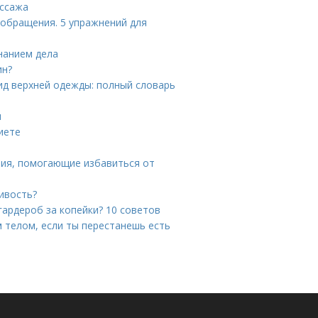
ассажа
ообращения. 5 упражнений для
знанием дела
ин?
вид верхней одежды: полный словарь
и
иете
ния, помогающие избавиться от
ивость?
гардероб за копейки? 10 советов
м телом, если ты перестанешь есть