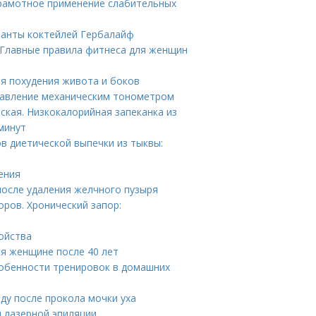
Грамотное применение слабительных
ианты коктейлей Гербалайф
 Главные правила фитнеса для женщин
ля похудения живота и боков
 давление механическим тонометром
ская. Низкокалорийная запеканка из
минут
в диетической выпечки из тыквы:
ения
после удаления желчного пузыря
ров. Хронический запор:
ойства
ся женщине после 40 лет
обенности тренировок в домашних
оду после прокола мочки уха
 лазерной эпиляции