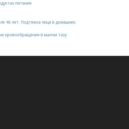
одуктах питания
сле 40 лет. Подтяжка лица в домашних
ие кровообращения в малом тазу