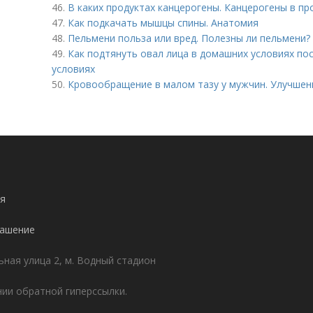
46.
В каких продуктах канцерогены. Канцерогены в пр
47.
Как подкачать мышцы спины. Анатомия
48.
Пельмени польза или вред. Полезны ли пельмени?
49.
Как подтянуть овал лица в домашних условиях по
условиях
50.
Кровообращение в малом тазу у мужчин. Улучшен
я
лашение
ьная улица 2, м. Водный стадион
ии обратной гиперссылки.