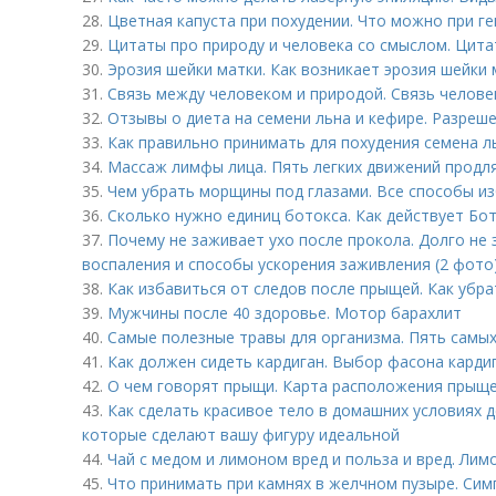
28.
Цветная капуста при похудении. Что можно при г
29.
Цитаты про природу и человека со смыслом. Цита
30.
Эрозия шейки матки. Как возникает эрозия шейки 
31.
Связь между человеком и природой. Связь челове
32.
Отзывы о диета на семени льна и кефире. Разреш
33.
Как правильно принимать для похудения семена л
34.
Массаж лимфы лица. Пять легких движений продл
35.
Чем убрать морщины под глазами. Все способы из
36.
Сколько нужно единиц ботокса. Как действует Бо
37.
Почему не заживает ухо после прокола. Долго не 
воспаления и способы ускорения заживления (2 фото
38.
Как избавиться от следов после прыщей. Как убра
39.
Мужчины после 40 здоровье. Мотор барахлит
40.
Самые полезные травы для организма. Пять самых
41.
Как должен сидеть кардиган. Выбор фасона карди
42.
О чем говорят прыщи. Карта расположения прыще
43.
Как сделать красивое тело в домашних условиях 
которые сделают вашу фигуру идеальной
44.
Чай с медом и лимоном вред и польза и вред. Лим
45.
Что принимать при камнях в желчном пузыре. Си