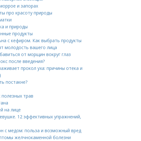
еморрое и запорах
ты про красоту природы
матки
ка и природы
енные продукты
ьна с кефиром. Как выбрать продукты
ят молодость вашего лица
бавиться от морщин вокруг глаз
токс после введения?
заживает прокол уха: причины отека и
)
ть постакне?
 полезных трав
гана
й на лице
девушке. 12 эффективных упражнений,
он с медом: польза и возможный вред
мптомы желчнокаменной болезни