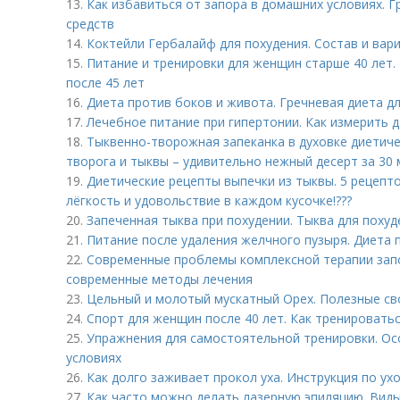
13.
Как избавиться от запора в домашних условиях. 
средств
14.
Коктейли Гербалайф для похудения. Состав и вар
15.
Питание и тренировки для женщин старше 40 лет.
после 45 лет
16.
Диета против боков и живота. Гречневая диета д
17.
Лечебное питание при гипертонии. Как измерить
18.
Тыквенно-творожная запеканка в духовке диетиче
творога и тыквы – удивительно нежный десерт за 30 
19.
Диетические рецепты выпечки из тыквы. 5 рецепто
лёгкость и удовольствие в каждом кусочке!???
20.
Запеченная тыква при похудении. Тыква для похуд
21.
Питание после удаления желчного пузыря. Диета 
22.
Современные проблемы комплексной терапии запо
современные методы лечения
23.
Цельный и молотый мускатный Орех. Полезные св
24.
Спорт для женщин после 40 лет. Как тренировать
25.
Упражнения для самостоятельной тренировки. Ос
условиях
26.
Как долго заживает прокол уха. Инструкция по ух
27.
Как часто можно делать лазерную эпиляцию. Виды