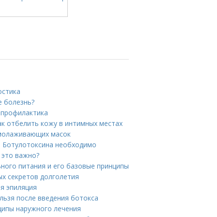
остика
е болезнь?
и профилактика
ак отбелить кожу в интимных местах
омолаживающих масок
ле Ботулотоксина необходимо
 это важно?
ьного питания и его базовые принципы
ых секретов долголетия
ая эпиляция
ельзя после введения ботокса
ципы наружного лечения