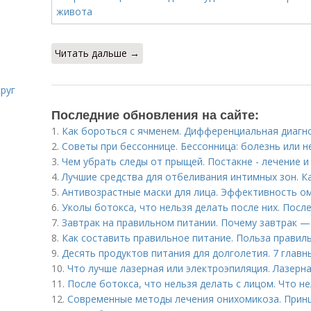
Читать дальше →
руг
Последние обновления на сайте:
1.
Как бороться с ячменем. Дифференциальная диагн
2.
Советы при бессоннице. Бессонница: болезнь или н
3.
Чем убрать следы от прыщей. Постакне - лечение 
4.
Лучшие средства для отбеливания интимных зон. К
5.
Антивозрастные маски для лица. Эффективность 
6.
Уколы ботокса, что нельзя делать после них. Пос
7.
Завтрак на правильном питании. Почему завтрак —
8.
Как составить правильное питание. Польза правил
9.
Десять продуктов питания для долголетия. 7 главн
10.
Что лучше лазерная или электроэпиляция. Лазерн
11.
После ботокса, что нельзя делать с лицом. Что н
12.
Современные методы лечения онихомикоза. Прин