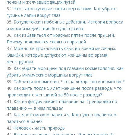
печени и желчевыводящих путей
34.
Что такое гусиные лапки под глазами. Как убрать
гусиные лапки вокруг глаз
35.
Ботулотоксин побочные действия. История вопроса
и механизм действия ботулотоксина
36.
Как избавиться от красных пятен после прыщей.
Почему появляются следы от прыщей
37.
Можно ли прокалывать язык во время месячных.
Ошибки, которые допускают женщины во время
менструации
38.
Как убрать морщины под глазами косметология. Как
убрать мимические морщины вокруг глаз
39.
Таблетки ивермектин. Что за лекарство ивермектин?
40.
Как жить после 50 лет женщине после развода. Что
происходит с женщиной за 50 после развода?
41.
Как на фигуру влияет плавание на. Тренировки по
плаванию — в чем польза?
42.
Как часто можно париться. Как нужно правильно
париться в бане?
43.
Человек - часть природы
44.
Встреча женщины и мужчины. «Зачем торопил?»