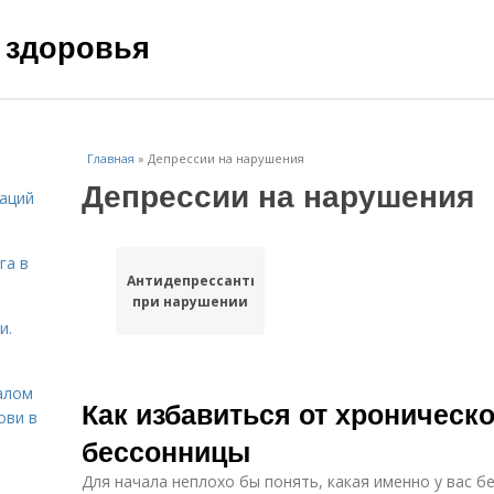
 здоровья
Главная
»
Депрессии на нарушения
Депрессии на нарушения
даций
га в
Антидепрессанты
при нарушении
и.
алом
Как избавиться от хроническ
ови в
бессонницы
Для начала неплохо бы понять, какая именно у вас б