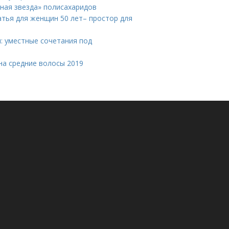
нная звезда» полисахаридов
атья для женщин 50 лет– простор для
н: уместные сочетания под
на средние волосы 2019