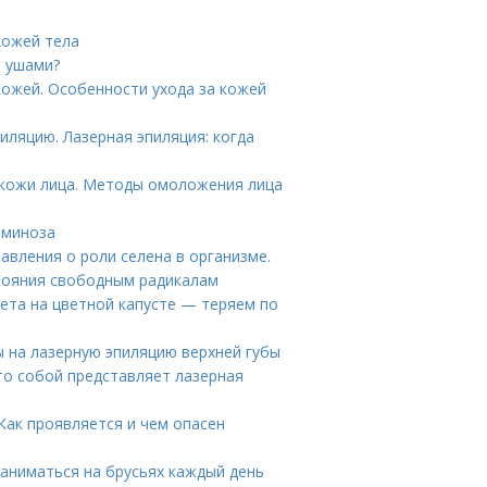
кожей тела
и ушами?
кожей. Особенности ухода за кожей
иляцию. Лазерная эпиляция: когда
кожи лица. Методы омоложения лица
аминоза
авления о роли селена в организме.
стояния свободным радикалам
иета на цветной капусте — теряем по
ы на лазерную эпиляцию верхней губы
то собой представляет лазерная
Как проявляется и чем опасен
заниматься на брусьях каждый день