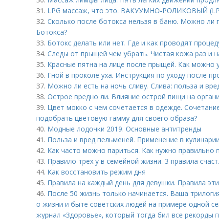
31.
LPG массаж, что это. ВАКУУМНО-РОЛИКОВЫЙ (L
32.
Сколько после ботокса нельзя в баню. Можно ли 
Ботокса?
33.
Ботокс делать или нет. Где и как проводят процед
34.
Следы от прыщей чем убрать. Чистая кожа раз и н
35.
Красные пятна на лице после прыщей. Как можно 
36.
Гной в проколе уха. Инструкция по уходу после пр
37.
Можно ли есть на ночь сливу. Слива: польза и вре
38.
Острое вредно ли. Влияние острой пищи на орган
39.
Цвет мокко с чем сочетается в одежде. Сочетание
подобрать цветовую гамму для своего образа?
40.
Модные лодочки 2019. Основные антитренды
41.
Польза и вред пельменей. Применение в кулинари
42.
Как часто можно париться. Как нужно правильно п
43.
Правило трех у в семейной жизни. 3 правила счас
44.
Как восстановить режим дня
45.
Правила на каждый день для девушки. Правила эт
46.
После 50 жизнь только начинается. Ваша трилоги
о жизни и быте советских людей на примере одной с
журнал «Здоровье», который тогда бил все рекорды 