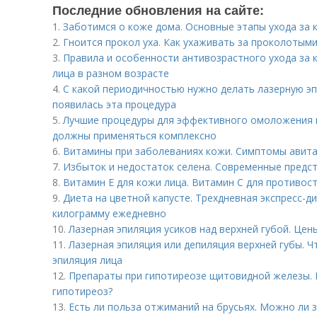
Последние обновления на сайте:
1.
Заботимся о коже дома. Основные этапы ухода за 
2.
Гноится прокол уха. Как ухаживать за проколотым
3.
Правила и особенности антивозрастного ухода за 
лица в разном возрасте
4.
С какой периодичностью нужно делать лазерную эп
появилась эта процедура
5.
Лучшие процедуры для эффективного омоложения 
должны применяться комплексно
6.
Витамины при заболеваниях кожи. Симптомы авит
7.
Избыток и недостаток селена. Современные предст
8.
Витамин Е для кожи лица. Витамин С для противо
9.
Диета на цветной капусте. Трехдневная экспресс-д
килограмму ежедневно
10.
Лазерная эпиляция усиков над верхней губой. Цен
11.
Лазерная эпиляция или депиляция верхней губы. Ч
эпиляция лица
12.
Препараты при гипотиреозе щитовидной железы. 
гипотиреоз?
13.
Есть ли польза отжиманий на брусьях. Можно ли 