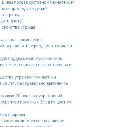
. В чем польза суставной гимнастики?
чить простуду за сутки?
 от гриппа
дать диету?
е свойства корицы
о арганы - применение
Как определить период роста волос и
 для поддержания мужской силы
ине. Чем отличается естественная и
щества утренней гимнастики
 50 лет. Как правильно выполнять
ожилых: 20 простых упражнений
5 рецептов полезных блюд из цветной
ка и природы
о такое экологическое мышление
ят молодость вашего лица