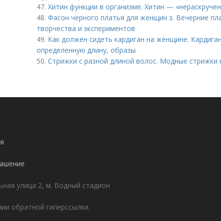
47.
Хитин функции в организме. Хитин — «нераскруче
48.
Фасон черного платья для женщин з. Вечерние пл
творчества и экспериментов
49.
Как должен сидеть кардиган на женщине. Кардига
определенную длину, образы
50.
Стрижки с разной длиной волос. Модные стрижки 
я
лашение
ьная улица 2, м. Водный стадион
ии обратной гиперссылки.