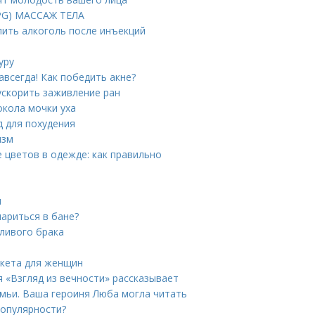
PG) МАССАЖ ТЕЛА
пить алкоголь после инъекций
уру
авсегда! Как победить акне?
ускорить заживление ран
окола мочки уха
д для похудения
изм
 цветов в одежде: как правильно
и
ариться в бане?
тливого брака
икета для женщин
я «Взгляд из вечности» рассказывает
емьи. Ваша героиня Люба могла читать
популярности?