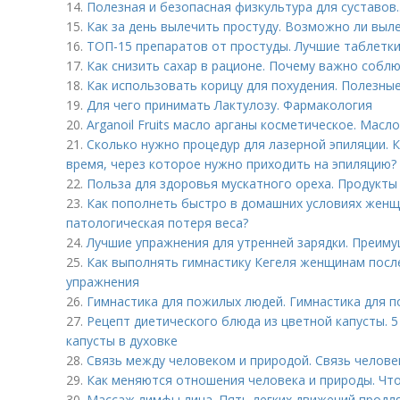
14.
Полезная и безопасная физкультура для суставов.
15.
Как за день вылечить простуду. Возможно ли выле
16.
ТОП-15 препаратов от простуды. Лучшие таблетки
17.
Как снизить сахар в рационе. Почему важно соблю
18.
Как использовать корицу для похудения. Полезны
19.
Для чего принимать Лактулозу. Фармакология
20.
Arganoil Fruits масло арганы косметическое. Масл
21.
Сколько нужно процедур для лазерной эпиляции. 
время, через которое нужно приходить на эпиляцию?
22.
Польза для здоровья мускатного ореха. Продукты
23.
Как пополнеть быстро в домашних условиях женщ
патологическая потеря веса?
24.
Лучшие упражнения для утренней зарядки. Преиму
25.
Как выполнять гимнастику Кегеля женщинам после
упражнения
26.
Гимнастика для пожилых людей. Гимнастика для п
27.
Рецепт диетического блюда из цветной капусты. 
капусты в духовке
28.
Связь между человеком и природой. Связь челове
29.
Как меняются отношения человека и природы. Чт
30.
Массаж лимфы лица. Пять легких движений продл