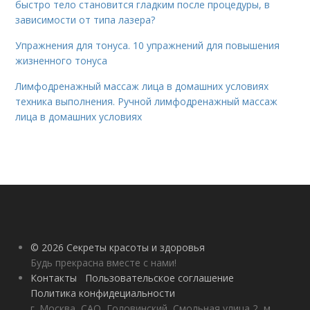
быстро тело становится гладким после процедуры, в
зависимости от типа лазера?
Упражнения для тонуса. 10 упражнений для повышения
жизненного тонуса
Лимфодренажный массаж лица в домашних условиях
техника выполнения. Ручной лимфодренажный массаж
лица в домашних условиях
© 2026 Секреты красоты и здоровья
Будь прекрасна вместе с нами!
Контакты
Пользовательское соглашение
Политика конфидециальности
г. Москва, САО, Головинский, Смольная улица 2, м.