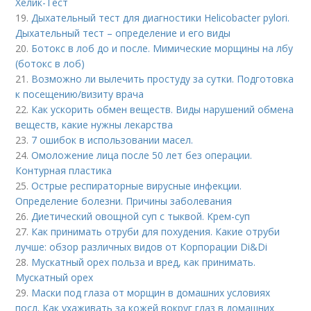
Хелик-Тест
19.
Дыхательный тест для диагностики Helicobacter pylori.
Дыхательный тест – определение и его виды
20.
Ботокс в лоб до и после. Мимические морщины на лбу
(ботокс в лоб)
21.
Возможно ли вылечить простуду за сутки. Подготовка
к посещению/визиту врача
22.
Как ускорить обмен веществ. Виды нарушений обмена
веществ, какие нужны лекарства
23.
7 ошибок в использовании масел.
24.
Омоложение лица после 50 лет без операции.
Контурная пластика
25.
Острые респираторные вирусные инфекции.
Определение болезни. Причины заболевания
26.
Диетический овощной суп с тыквой. Крем-суп
27.
Как принимать отруби для похудения. Какие отруби
лучше: обзор различных видов от Корпорации Di&Di
28.
Мускатный орех польза и вред, как принимать.
Мускатный орех
29.
Маски под глаза от морщин в домашних условиях
посл. Как ухаживать за кожей вокруг глаз в домашних