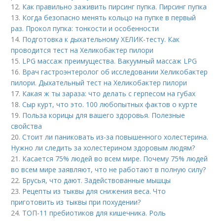
12.
Как правильно заживить пирсинг пупка. Пирсинг пупка
13.
Когда безопасно менять кольцо на пупке в первый
раз. Прокол пупка: тонкости и особенности
14.
Подготовка к дыхательному ХЕЛИК-тесту. Как
проводится тест на Хеликобактер пилори
15.
LPG массаж преимущества. Вакуумный массаж LPG
16.
Врач гастроэнтеролог об исследовании Хеликобактер
пилори. Дыхательный тест на Хеликобактер пилори
17.
Какая ж ты зараза: что делать с герпесом на губах
18.
Сыр курт, что это. 100 любопытных фактов о курте
19.
Польза корицы для вашего здоровья. Полезные
свойства
20.
Стоит ли паниковать из-за повышенного холестерина.
Нужно ли следить за холестерином здоровым людям?
21.
Касается 75% людей во всем мире. Почему 75% людей
во всем мире заявляют, что не работают в полную силу?
22.
Брусья, что дают. Задействованные мышцы
23.
Рецепты из тыквы для снижения веса. Что
приготовить из тыквы при похудении?
24.
ТОП-11 пребиотиков для кишечника. Роль